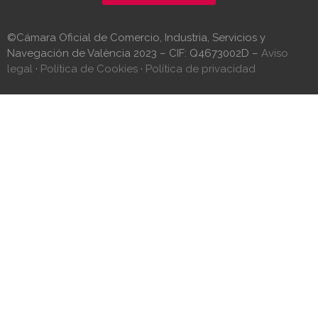
©Cámara Oficial de Comercio, Industria, Servicios y
Navegación de València 2023 – CIF: Q4673002D –
Aviso
legal
·
Política de Cookies
·
Política de privacidad