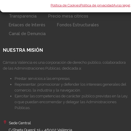
Política de Cookies
Política de privacidad
Aviso legal
Sobre la Cámara
Perfil del contratante
Transparencia
Precio mesa citricos
Enlaces de Interés
Fondos Estructurales
Canal de Denuncia
NUESTRA MISIÓN
Cámara València es una corporación de derecho público, colaboradora
de las Administraciones Públicas, dedicada a:
Prestar servicios a las empresas.
Representar, promocionar y defender los intereses generales del
comercio, la industria y la navegación.
Ejercitar las competencias de carácter público previstas en la Ley,
o que puedan encomendar y delegar las Administraciones
Públicas.
Sede Central
C/Poeta Querol 15 – 46002 València