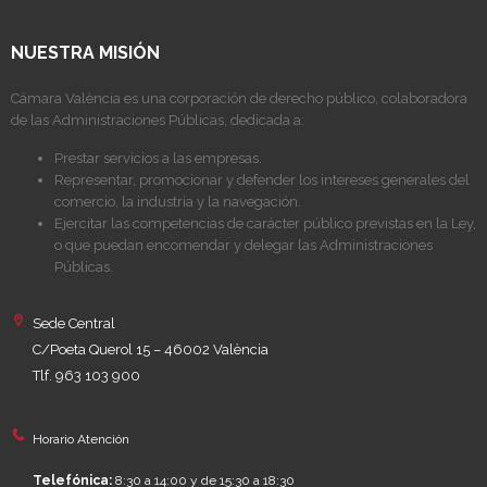
NUESTRA MISIÓN
Cámara València es una corporación de derecho público, colaboradora
de las Administraciones Públicas, dedicada a:
Prestar servicios a las empresas.
Representar, promocionar y defender los intereses generales del
comercio, la industria y la navegación.
Ejercitar las competencias de carácter público previstas en la Ley,
o que puedan encomendar y delegar las Administraciones
Públicas.
Sede Central
C/Poeta Querol 15 – 46002 València
Tlf. 963 103 900
Horario Atención
Telefónica:
8:30 a 14:00 y de 15:30 a 18:30