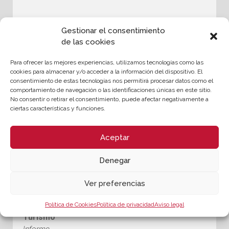
Gestionar el consentimiento
de las cookies
Para ofrecer las mejores experiencias, utilizamos tecnologías como las
cookies para almacenar y/o acceder a la información del dispositivo. El
consentimiento de estas tecnologías nos permitirá procesar datos como el
comportamiento de navegación o las identificaciones únicas en este sitio.
No consentir o retirar el consentimiento, puede afectar negativamente a
Turismo de sol y playa en la
ciertas características y funciones.
Comunitat Valenciana 2018 y
perspectivas 2019
Aceptar
Denegar
Informe realizado por el Área de Conocimiento e
Inteligencia Turística a partir de los datos de Frontur-
Ver preferencias
Egatur y Familitur- Comunitat Valenciana, fruto de la
colaboración con Turespaña.
Política de Cookies
Política de privacidad
Aviso legal
Turismo
Informe