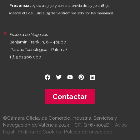
Presencial :
9:00 a 13:30 y con cita previa de 15:30 a 18:30
(desde el 1 de Julio al 15 de Septiembre sólo por las mañanas)
Escuela de Negocios
Benjamín Franklin, 8 – 46980
(Parque Tecnológico – Paterna)
Tlf. 961 366 080
Contactar
©Cámara Oficial de Comercio, Industria, Servicios y
Navegación de València 2023 – CIF: Q4673002D –
Aviso
legal
·
Política de Cookies
·
Política de privacidad