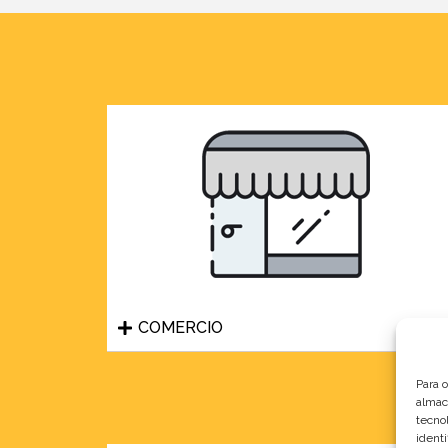
COMERCIO
Para 
almac
tecno
identi