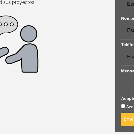
ad sus proyectos.
Nombr
Teléf
Mensa
Acepto
Acep
Envi