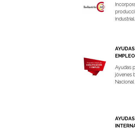
Incorpora
producci
industrial
AYUDAS 
EMPLEO
Ayudas p
jóvenes b
Nacional 
AYUDAS
INTERN