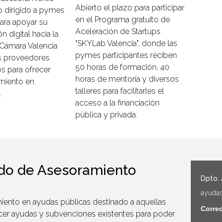
Abierto el plazo para participar
o dirigido a pymes
en el Programa gratuito de
para apoyar su
Aceleración de Startups
n digital hacia la
"SKYLab Valencia", donde las
. Cámara Valencia
pymes participantes reciben
s proveedores
50 horas de formación, 40
s para ofrecer
horas de mentoría y diversos
miento en
talleres para facilitarles el
.
acceso a la financiación
pública y privada.
ado de Asesoramiento
Dpto.
ayuda
miento en ayudas públicas destinado a aquellas
Correo
er ayudas y subvenciones existentes para poder