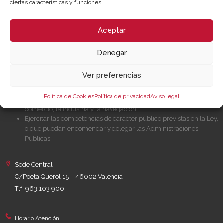
ciertas características y funciones.
Canal de Denuncia
Aceptar
NUESTRA MISIÓN
Denegar
Cámara València es una corporación de derecho público, colaboradora
de las Administraciones Públicas, dedicada a:
Ver preferencias
Prestar servicios a las empresas.
Política de Cookies
Política de privacidad
Aviso legal
Representar, promocionar y defender los intereses generales del
comercio, la industria y la navegación.
Ejercitar las competencias de carácter público previstas en la Ley,
o que puedan encomendar y delegar las Administraciones
Públicas.
Sede Central
C/Poeta Querol 15 – 46002 València
Tlf. 963 103 900
Horario Atención