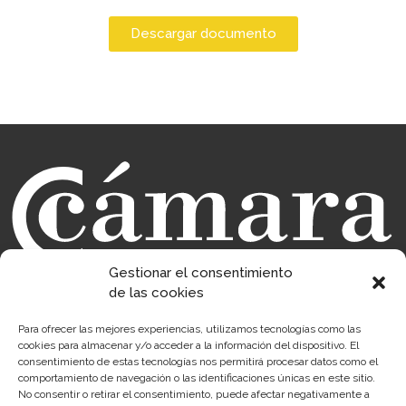
Descargar documento
Gestionar el consentimiento
de las cookies
Para ofrecer las mejores experiencias, utilizamos tecnologías como las
cookies para almacenar y/o acceder a la información del dispositivo. El
Sobre la Cámara
Perfil del contratante
consentimiento de estas tecnologías nos permitirá procesar datos como el
Transparencia
Precio mesa citricos
comportamiento de navegación o las identificaciones únicas en este sitio.
No consentir o retirar el consentimiento, puede afectar negativamente a
Enlaces de Interés
Fondos Estructurales