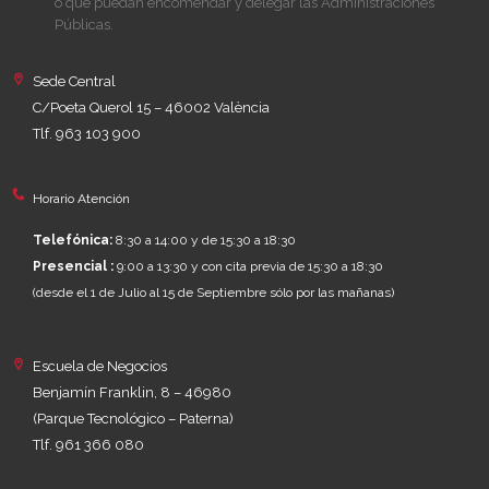
o que puedan encomendar y delegar las Administraciones
Públicas.
Sede Central
C/Poeta Querol 15 – 46002 València
Tlf. 963 103 900
Horario Atención
Telefónica:
8:30 a 14:00 y de 15:30 a 18:30
Presencial :
9:00 a 13:30 y con cita previa de 15:30 a 18:30
(desde el 1 de Julio al 15 de Septiembre sólo por las mañanas)
Escuela de Negocios
Benjamín Franklin, 8 – 46980
(Parque Tecnológico – Paterna)
Tlf. 961 366 080