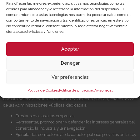
Para ofrecer las mejores experiencias, utilizamos tecnologías como las
cookies para almacenar y/o acceder a la información del dispositivo. El
consentimiento de estas tecnologías nos permitirá procesar datos como el
comportamiento de navegación o las identificaciones únicas en este sitio.
No consentir o retirar el consentimiento, puede afectar negativamente a
ciertas características y funciones.
Sobre la Cámara
Perfil del contratante
Aceptar
Transparencia
Precio mesa citricos
Enlaces de Interés
Fondos Estructurales
Denegar
Canal de Denuncia
Ver preferencias
NUESTRA MISIÓN
Política de Cookies
Política de privacidad
Aviso legal
Cámara València es una corporación de derecho público, colaboradora
de las Administraciones Públicas, dedicada a:
Prestar servicios a las empresas.
Representar, promocionar y defender los intereses generales del
comercio, la industria y la navegación.
Ejercitar las competencias de carácter público previstas en la Ley,