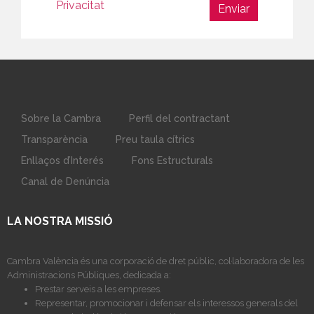
Privacitat
Sobre la Cambra
Perfil del contractant
Transparència
Preu taula cítrics
Enllaços d’Interés
Fons Estructurals
Canal de Denúncia
LA NOSTRA MISSIÓ
Cambra València és una corporació de dret públic, col·laboradora de les
Administracions Públiques, dedicada a:
Prestar serveis a les empreses.
Representar, promocionar i defensar els interessos generals del