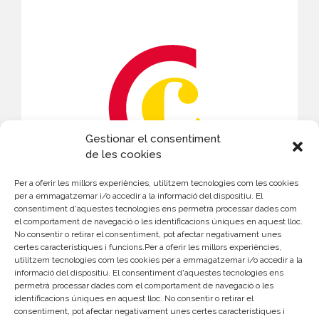
Gestionar el consentiment
de les cookies
Per a oferir les millors experiències, utilitzem tecnologies com les cookies
per a emmagatzemar i/o accedir a la informació del dispositiu. El
consentiment d'aquestes tecnologies ens permetrà processar dades com
el comportament de navegació o les identificacions úniques en aquest lloc.
CONTACTE
No consentir o retirar el consentiment, pot afectar negativament unes
certes característiques i funcions.Per a oferir les millors experiències,
utilitzem tecnologies com les cookies per a emmagatzemar i/o accedir a la
Susana Martínez
informació del dispositiu. El consentiment d'aquestes tecnologies ens
permetrà processar dades com el comportament de navegació o les
963 103 905
identificacions úniques en aquest lloc. No consentir o retirar el
smartinez@camaravalencia.com
consentiment, pot afectar negativament unes certes característiques i