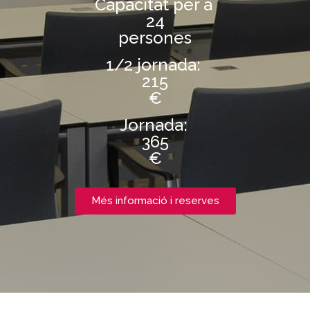
Capacitat per a
24
persones
1/2 jornada:
215
€
Jornada:
365
€
Més informació i reserves