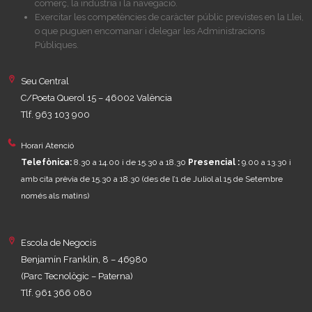
comerç, la indústria i la navegació.
Exercitar les competències de caràcter públic previstes en la Llei,
o que puguen encomanar i delegar les Administracions
Públiques.
Seu Central
C/Poeta Querol 15 – 46002 València
Tlf. 963 103 900
Horari Atenció
Telefònica:
8.30 a 14.00 i de 15.30 a 18.30
Presencial :
9.00 a 13.30 i
amb cita prèvia de 15.30 a 18.30
(des de l’1 de Juliol al 15 de Setembre
només als matins)
Escola de Negocis
Benjamín Franklin, 8 – 46980
(Parc Tecnològic – Paterna)
Tlf. 961 366 080