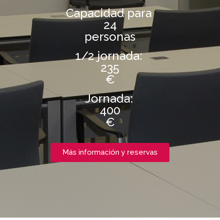
Capacidad para
24
personas
1/2 jornada:
235
€
Jornada:
400
€
Más información y reservas