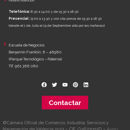
Horario Atención
Telefónica:
8:30 a 14:00 y de 15:30 a 18:30
Presencial :
9:00 a 13:30 y con cita previa de 15:30 a 18:30
(desde el 1 de Julio al 15 de Septiembre sólo por las mañanas)
Escuela de Negocios
Benjamín Franklin, 8 – 46980
(Parque Tecnológico – Paterna)
Tlf. 961 366 080
Contactar
©Cámara Oficial de Comercio, Industria, Servicios y
Navegación de València 2023 – CIF: Q4673002D –
Aviso