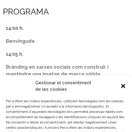
PROGRAMA
14:00 h.
Benvinguda
14:05 h.
Brànding en xarxes socials com construir i
mantindre una imatge de marca sòlida.
Sra. Clara Soler Consultora de maketing i comunicació.
Gestionar el consentiment
de les cookies
15:45 h.
Per a oferir les millors experiències, utilitzem tecnologies com les cookies
Col·loqui , preguntes i clausura
per a emmagatzemar i/o accedir a la informació del dispositiu. El
consentiment d'aquestes tecnologies ens permetrà processar dades com
Modera: Sra. Mª. Victoria Guillén Tècnic Cambra València.
el comportament de navegació o les identificacions úniques en aquest lloc.
No consentir o retirar el consentiment, pot afectar negativament unes
certes característiques i funcions.Per a oferir les millors experiències,