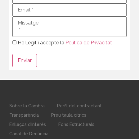
He llegit i accepte la
Política de Privacitat
Sobre la Cambra
Perfil del contractant
Transparència
Preu taula cítrics
Enllaços d’Interés
Fons Estructurals
Canal de Denúncia