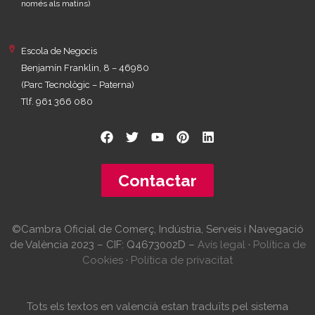
només als matins)
Escola de Negocis
Benjamín Franklin, 8 – 46980
(Parc Tecnològic – Paterna)
Tlf. 961 366 080
Contactar
©Cambra Oficial de Comerç, Indústria, Serveis i Navegació
de València 2023 – CIF: Q4673002D –
Avís legal
·
Política de
Cookies
·
Política de privacitat
Tots els textos en valencià estan traduïts pel sistema