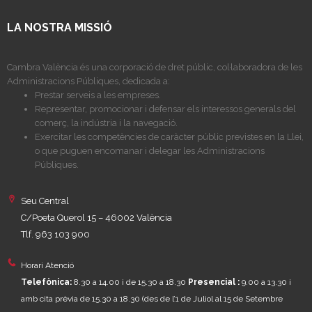
LA NOSTRA MISSIÓ
Cambra València és una corporació de dret públic, col·laboradora de les
Administracions Públiques, dedicada a:
Prestar serveis a les empreses.
Representar, promocionar i defensar els interessos generals del
comerç, la indústria i la navegació.
Exercitar les competències de caràcter públic previstes en la Llei,
o que puguen encomanar i delegar les Administracions
Públiques.
Seu Central
C/Poeta Querol 15 – 46002 València
Tlf. 963 103 900
Horari Atenció
Telefònica:
8.30 a 14.00 i de 15.30 a 18.30
Presencial :
9.00 a 13.30 i
amb cita prèvia de 15.30 a 18.30
(des de l’1 de Juliol al 15 de Setembre