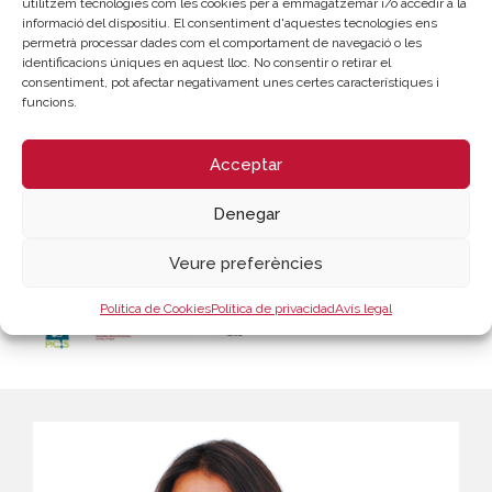
utilitzem tecnologies com les cookies per a emmagatzemar i/o accedir a la
informació del dispositiu. El consentiment d'aquestes tecnologies ens
permetrà processar dades com el comportament de navegació o les
identificacions úniques en aquest lloc. No consentir o retirar el
LLOC DE CELEBRACIÓ
consentiment, pot afectar negativament unes certes característiques i
funcions.
Webinar - Cambra València | Sessió En línia
Acceptar
Inscripció
Descarregar programa
Denegar
Veure preferències
Patrocina
Política de Cookies
Política de privacidad
Avís legal