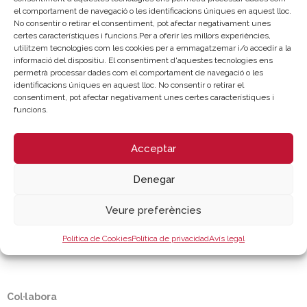
Col·loqui, preguntes i clausura.
el comportament de navegació o les identificacions úniques en aquest lloc.
Modera: D. Javier Peinado / Connext
No consentir o retirar el consentiment, pot afectar negativament unes
certes característiques i funcions.Per a oferir les millors experiències,
utilitzem tecnologies com les cookies per a emmagatzemar i/o accedir a la
informació del dispositiu. El consentiment d'aquestes tecnologies ens
permetrà processar dades com el comportament de navegació o les
identificacions úniques en aquest lloc. No consentir o retirar el
consentiment, pot afectar negativament unes certes característiques i
LLOC DE CELEBRACIÓ
funcions.
Webinar - Cambra València | Sessió En línia
Acceptar
Denegar
Inscripció
Veure preferències
Patrocina
Política de Cookies
Política de privacidad
Avís legal
Col·labora