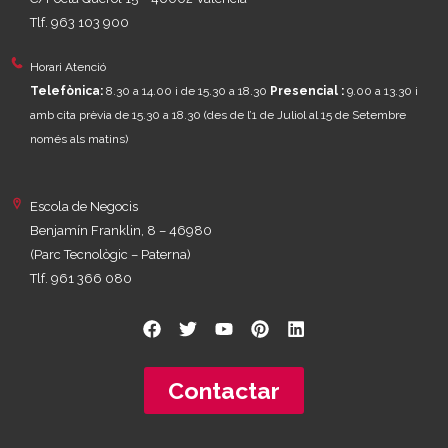
Tlf. 963 103 900
Horari Atenció
Telefònica:
8.30 a 14.00 i de 15.30 a 18.30
Presencial :
9.00 a 13.30 i
amb cita prèvia de 15.30 a 18.30
(des de l’1 de Juliol al 15 de Setembre
només als matins)
Escola de Negocis
Benjamín Franklin, 8 – 46980
(Parc Tecnològic – Paterna)
Tlf. 961 366 080
Contactar