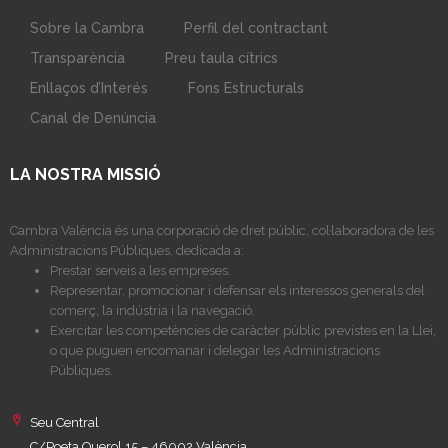
Sobre la Cambra
Perfil del contractant
Transparència
Preu taula cítrics
Enllaços d’Interés
Fons Estructurals
Canal de Denúncia
LA NOSTRA MISSIÓ
Cambra València és una corporació de dret públic, col·laboradora de les
Administracions Públiques, dedicada a:
Prestar serveis a les empreses.
Representar, promocionar i defensar els interessos generals del
comerç, la indústria i la navegació.
Exercitar les competències de caràcter públic previstes en la Llei,
o que puguen encomanar i delegar les Administracions
Públiques.
Seu Central
C/Poeta Querol 15 – 46002 València