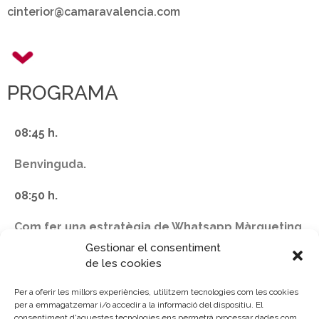
cinterior@camaravalencia.com
PROGRAMA
08:45 h.
Benvinguda.
08:50 h.
Com fer una estratègia de Whatsapp Màrqueting
per als nostres clients
Gestionar el consentiment
D. Javier Peinado / Connext
de les cookies
09:40 h.
Per a oferir les millors experiències, utilitzem tecnologies com les cookies
per a emmagatzemar i/o accedir a la informació del dispositiu. El
consentiment d'aquestes tecnologies ens permetrà processar dades com