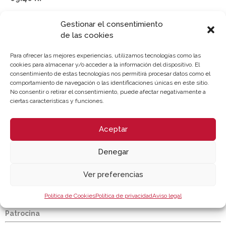
Coloquio, preguntas y clausura.
Gestionar el consentimiento
Modera: D. Javier Peinado / Connext .
de las cookies
Para ofrecer las mejores experiencias, utilizamos tecnologías como las
cookies para almacenar y/o acceder a la información del dispositivo. El
consentimiento de estas tecnologías nos permitirá procesar datos como el
comportamiento de navegación o las identificaciones únicas en este sitio.
No consentir o retirar el consentimiento, puede afectar negativamente a
LUGAR DE CELEBRACIÓN
ciertas características y funciones.
Webinar - Cámara Valencia | Sesión Online
Aceptar
Denegar
[jornada-duracion2]
Ver preferencias
Inscripción
Descargar programa
Política de Cookies
Política de privacidad
Aviso legal
Patrocina