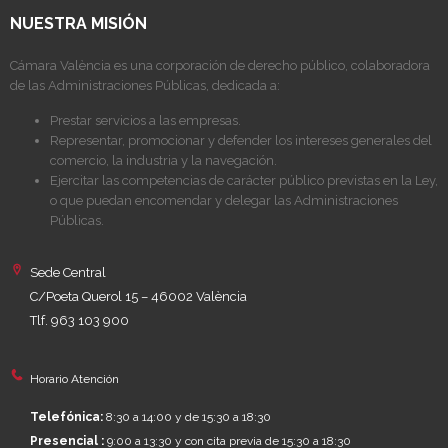
NUESTRA MISIÓN
Cámara València es una corporación de derecho público, colaboradora
de las Administraciones Públicas, dedicada a:
Prestar servicios a las empresas.
Representar, promocionar y defender los intereses generales del
comercio, la industria y la navegación.
Ejercitar las competencias de carácter público previstas en la Ley,
o que puedan encomendar y delegar las Administraciones
Públicas.
Sede Central
C/Poeta Querol 15 – 46002 València
Tlf. 963 103 900
Horario Atención
Telefónica:
8:30 a 14:00 y de 15:30 a 18:30
Presencial :
9:00 a 13:30 y con cita previa de 15:30 a 18:30