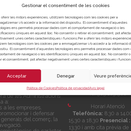
Gestionar el consentiment de les cookies
 oferir les millors experiències, utilitzem tecnologies com les cookies per a
gatzemar i/o accedir a la informació del dispositiu. El consentiment d'aquestes
ologies ens permetrà processar dades com el comportament de navegació o les
ificacions úniques en aquest lloc. No consentir o retirar el consentiment, pot afecta
?
tivament unes certes característiques i funcions.Per a oferir les millors experièncie
itzem tecnologies com les cookies per a emmagatzemar i/o accedir a la informació d
ositiu. El consentiment d'aquestes tecnologies ens permetrà processar dades com 
ortament de navegació o les identificacions úniques en aquest lloc. No consentir o
rar el consentiment, pot afectar negativament unes certes característiques i funcion
Seu Central
IÓ
Acceptar
Denegar
Veure preferènci
C/Poeta Querol 15 – 4
València
Política de Cookies
Política de privacidad
Avís legal
s una corporació de dret
Tlf. 963 103 900
ora de les Administracions
a a:
Horari Atenció
is a les empreses.
promocionar i defensar
Telefònica:
8.30 a 14.0
 generals del comerç, la
15.30 a 18.30
Presencial :
navegació.
13.30 i amb cita prèvia de 
 competències de caràcter