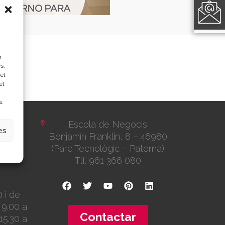
r
s,
el
el
s.
Escola de Negocis
es
6002
Benjamín Franklin, 8 – 46980
(Parc Tecnològic – Paterna)
Tlf. 961 366 080
0 i de
9.00 a
Contactar
15.30 a