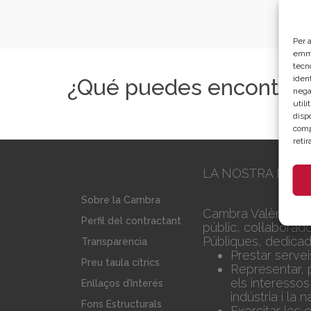
Per a
emma
tecn
ident
¿Qué puedes encontrar
nega
util
disp
comp
reti
LA NOSTRA MISS
Sobre la Cambra
Cambra València é
Perfil del contractant
públic, col·laborad
Públiques, dedicad
Transparència
Prestar serve
Preu taula cítrics
Representar, 
els interessos
Enllaços d’Interés
indústria i la 
Fons Estructurals
Exercitar les