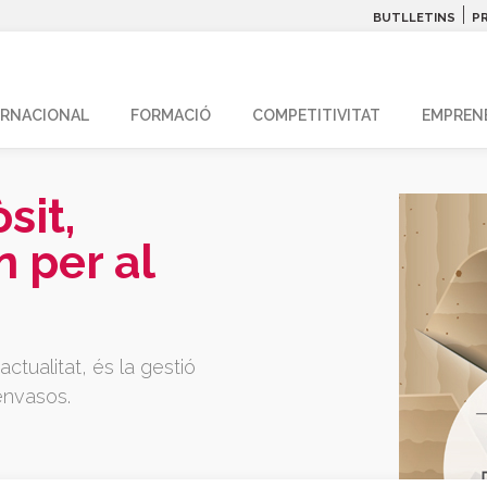
|
BUTLLETINS
P
ERNACIONAL
FORMACIÓ
COMPETITIVITAT
EMPREN
sit,
n per al
ctualitat, és la gestió
’envasos.