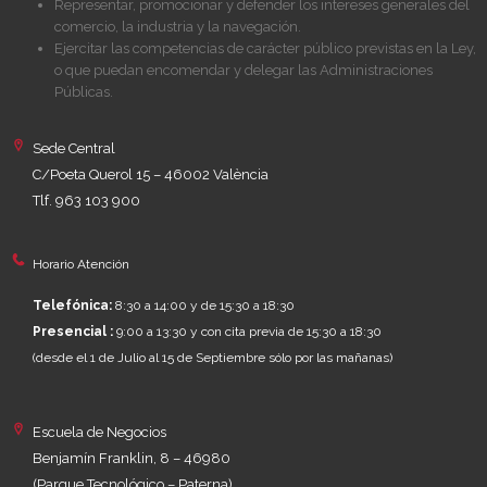
Representar, promocionar y defender los intereses generales del
comercio, la industria y la navegación.
Ejercitar las competencias de carácter público previstas en la Ley,
o que puedan encomendar y delegar las Administraciones
Públicas.
Sede Central
C/Poeta Querol 15 – 46002 València
Tlf. 963 103 900
Horario Atención
Telefónica:
8:30 a 14:00 y de 15:30 a 18:30
Presencial :
9:00 a 13:30 y con cita previa de 15:30 a 18:30
(desde el 1 de Julio al 15 de Septiembre sólo por las mañanas)
Escuela de Negocios
Benjamín Franklin, 8 – 46980
(Parque Tecnológico – Paterna)