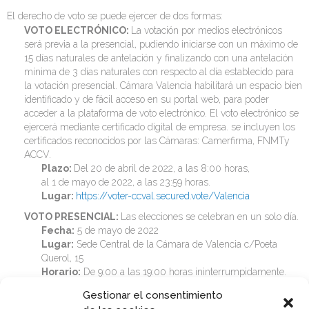
El derecho de voto se puede ejercer de dos formas:
VOTO
ELECTRÓNICO:
La votación por medios electrónicos
será previa a la presencial, pudiendo iniciarse con un máximo de
15 días naturales de antelación y finalizando con una antelación
mínima de 3 días naturales con respecto al día establecido para
la votación presencial. Cámara Valencia habilitará un espacio bien
identificado y de fácil acceso en su portal web, para poder
acceder a la plataforma de voto electrónico. El voto electrónico se
ejercerá mediante certificado digital de empresa. se incluyen los
certificados reconocidos por las Cámaras: Camerfirma, FNMTy
ACCV.
Plazo:
Del 20 de abril de 2022, a las 8:00 horas,
al 1 de mayo de 2022, a las 23:59 horas.
Lugar:
https://voter-ccval.secured.vote/Valencia
VOTO
PRESENCIAL
:
Las elecciones se celebran en un solo día.
Fecha:
5 de mayo de 2022
Lugar:
Sede Central de la Cámara de Valencia c/Poeta
Querol, 15
Horario:
De 9:00 a las 19:00 horas ininterrumpidamente.
Gestionar el consentimiento
La persona electora que haya ejercido el voto electrónico no podrá