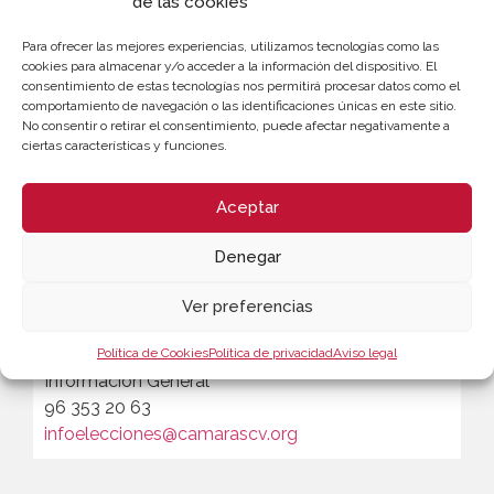
de las cookies
votar posteriormente de forma presencial
.
Para ofrecer las mejores experiencias, utilizamos tecnologías como las
cookies para almacenar y/o acceder a la información del dispositivo. El
consentimiento de estas tecnologías nos permitirá procesar datos como el
comportamiento de navegación o las identificaciones únicas en este sitio.
No consentir o retirar el consentimiento, puede afectar negativamente a
ciertas características y funciones.
Aceptar
Denegar
Ver preferencias
CONTACTO
Oficina Electoral
Política de Cookies
Política de privacidad
Aviso legal
Información General
96 353 20 63
infoelecciones@camarascv.org