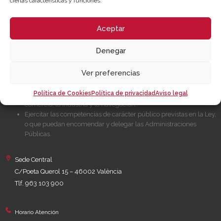
ciertas características y funciones.
Canal de Denuncia
Aceptar
NUESTRA MISIÓN
Denegar
Cámara València es una corporación de derecho público, colaboradora
de las Administraciones Públicas, dedicada a:
Ver preferencias
Prestar servicios a las empresas.
Política de Cookies
Política de privacidad
Aviso legal
Representar, promocionar y defender los intereses generales del
comercio, la industria y la navegación.
Ejercitar las competencias de carácter público previstas en la Ley,
o que puedan encomendar y delegar las Administraciones
Públicas.
Sede Central
C/Poeta Querol 15 – 46002 València
Tlf. 963 103 900
Horario Atención