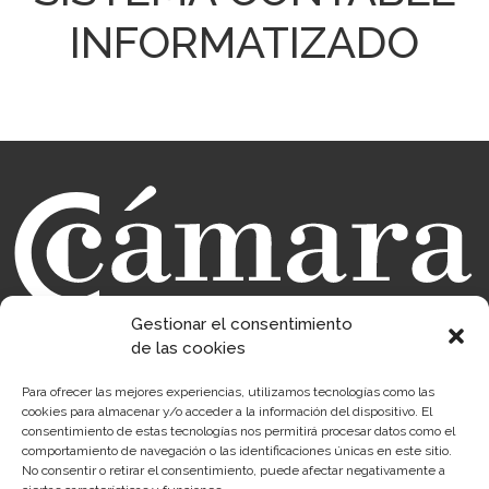
INFORMATIZADO
Gestionar el consentimiento
de las cookies
Para ofrecer las mejores experiencias, utilizamos tecnologías como las
Sobre la Cámara
Perfil del contratante
cookies para almacenar y/o acceder a la información del dispositivo. El
consentimiento de estas tecnologías nos permitirá procesar datos como el
Transparencia
Precio mesa citricos
comportamiento de navegación o las identificaciones únicas en este sitio.
No consentir o retirar el consentimiento, puede afectar negativamente a
Enlaces de Interés
Fondos Estructurales