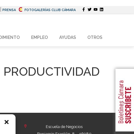
|
PRENSA
FOTOGALERÍAS CLUB CÁMARA
DIMIENTO
EMPLEO
AYUDAS
OTROS
U PRODUCTIVIDAD
Escuela de Negocios
ència
Benjamín Franklin, 8 – 46980