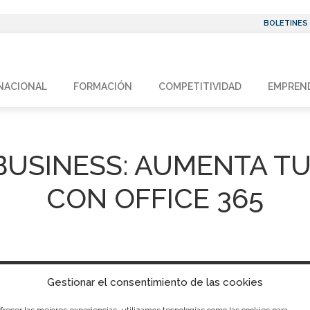
BOLETINES
NACIONAL
FORMACIÓN
COMPETITIVIDAD
EMPREN
BUSINESS: AUMENTA T
CON OFFICE 365
Gestionar el consentimiento de las cookies
Sede Central
C/Poeta Querol 15 – 46002 Val