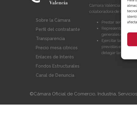
Para 
Cámara València es una c
almac
tecno
colaboradora de las Admin
identi
Sobre la Cámara
Prestar servicios a 
afecta
Representar, promoc
Perfil del contratante
generales del comer
Transparencia
Ejercitar las compe
previstas en la Le
Precio mesa citricos
delegar las Adminis
Enlaces de Interés
Fondos Estructurales
Canal de Denuncia
©Cámara Oficial de Comercio, Industria, Servici