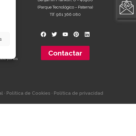
(Parque Tecnológico – Paterna)
Tlf. 961 366 080
 a 18:30
s
previa de
Contactar
sólo por las
al
·
Política de Cookies
·
Política de privacidad