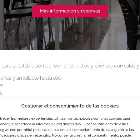
Más información y reservas
a para la celebración de reuniones, actos y eventos con salas 
onas y ampliable hasta 100.
s.
es
proyector y portátil.
Gestionar el consentimiento de las cookies
 eventos dirigidos a empresas a los que asistieron más de 10
ofrecer las mejores experiencias, utilizamos tecnologías como las cookies para
tar una visita o resolver cualquier duda.
enar y/o acceder a la información del dispositivo. El consentimiento de estas
logías nos permitirá procesar datos como el comportamiento de navegación o las
ficaciones únicas en este sitio. No consentir o retirar el consentimiento, puede