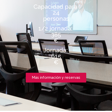
Capacidad para
24
personas
1/2 jornada:
385
€
Jornada:
615
€
Más información y reservas