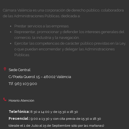
Cámara València es una corporación de derecho público, colaboradora
de las Administraciones Públicas, dedicada a:
Prestar servicios a las empresas.
Representar, promocionar y defender los intereses generales del
comercio, la industria y la navegación.
Ejercitar las competencias de carácter público previstas en la Ley,
o que puedan encomendar y delegar las Administraciones
Públicas.
Sede Central
C/Poeta Querol 15 – 46002 València
Tlf. 963 103 900
Horario Atención
Telefónica:
8:30 a 14:00 y de 15:30 a 18:30
Presencial :
9:00 a 13:30 y con cita previa de 15:30 a 18:30
(desde el 1 de Julio al 15 de Septiembre sólo por las mañanas)