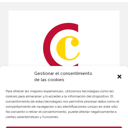
Gestionar el consentimiento
de las cookies
CONTACTO
Para ofrecer las mejores experiencias, utilizamos tecnologías como las
Andrés Masmano
cookies para almacenar y/o acceder a la información del dispositivo. El
consentimiento de estas tecnologías nos permitirá procesar datos como el
963 103 996
comportamiento de navegación o las identificaciones únicas en este sitio.
No consentir o retirar el consentimiento, puede afectar negativamente a
amasmano@camaravalencia.com
ciertas características y funciones.