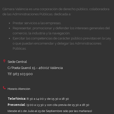
Cámara València es una corporación de derecho público, colaboradora
de las Administraciones Públicas, dedicada a:
Prestar servicios a las empresas.
Representar, promocionar y defender los intereses generales del
comercio, la industria y la navegación.
Ejercitar las competencias de carácter público previstas en la Ley,
o que puedan encomendar y delegar las Administraciones
Públicas.
Sede Central
C/Poeta Querol 15 – 46002 València
Tlf. 963 103 900
Horario Atención
Telefónica:
8:30 a 14:00 y de 15:30 a 18:30
Presencial :
9:00 a 13:30 y con cita previa de 15:30 a 18:30
(desde el 1 de Julio al 15 de Septiembre sólo por las mañanas)