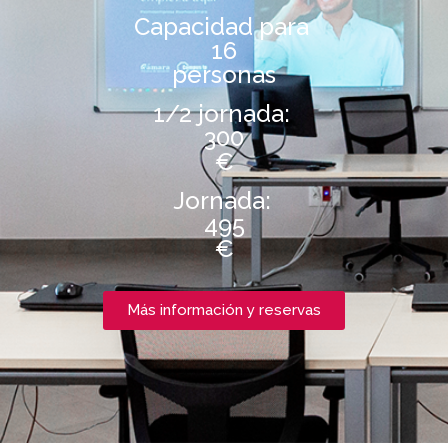
Capacidad para
16
personas
1/2 jornada:
300
€
Jornada:
495
€
Más información y reservas