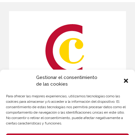
Gestionar el consentimiento
de las cookies
CONTACTO
Para ofrecer las mejores experiencias, utilizamos tecnologías como las
Andrés Masmano
cookies para almacenar y/o acceder a la información del dispositivo. El
consentimiento de estas tecnologías nos permitirá procesar datos como el
963 103 996
comportamiento de navegación o las identificaciones únicas en este sitio.
No consentir o retirar el consentimiento, puede afectar negativamente a
amasmano@camaravalencia.com
ciertas características y funciones.