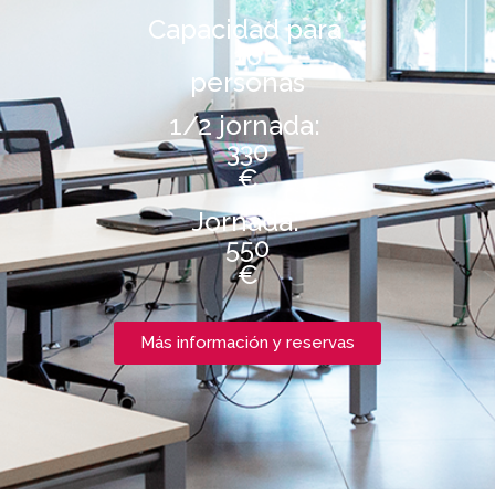
Capacidad para
16
personas
1/2 jornada:
330
€
Jornada:
550
€
Más información y reservas