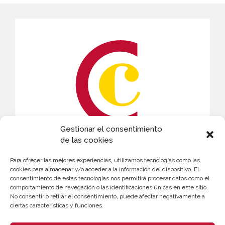
Gestionar el consentimiento
de las cookies
CONTACTO
Para ofrecer las mejores experiencias, utilizamos tecnologías como las
Andrés Masmano
cookies para almacenar y/o acceder a la información del dispositivo. El
consentimiento de estas tecnologías nos permitirá procesar datos como el
963 103 996
comportamiento de navegación o las identificaciones únicas en este sitio.
No consentir o retirar el consentimiento, puede afectar negativamente a
amasmano@camaravalencia.com
ciertas características y funciones.