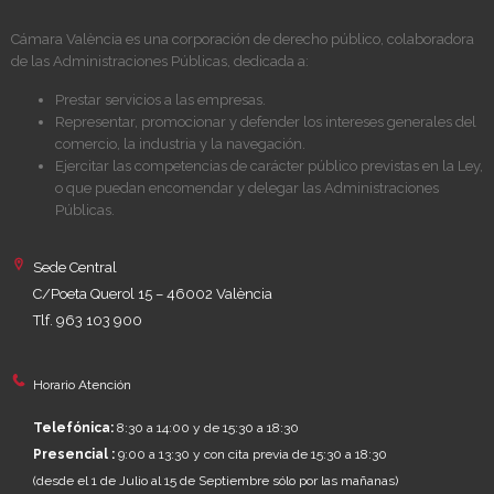
Cámara València es una corporación de derecho público, colaboradora
de las Administraciones Públicas, dedicada a:
Prestar servicios a las empresas.
Representar, promocionar y defender los intereses generales del
comercio, la industria y la navegación.
Ejercitar las competencias de carácter público previstas en la Ley,
o que puedan encomendar y delegar las Administraciones
Públicas.
Sede Central
C/Poeta Querol 15 – 46002 València
Tlf. 963 103 900
Horario Atención
Telefónica:
8:30 a 14:00 y de 15:30 a 18:30
Presencial :
9:00 a 13:30 y con cita previa de 15:30 a 18:30
(desde el 1 de Julio al 15 de Septiembre sólo por las mañanas)