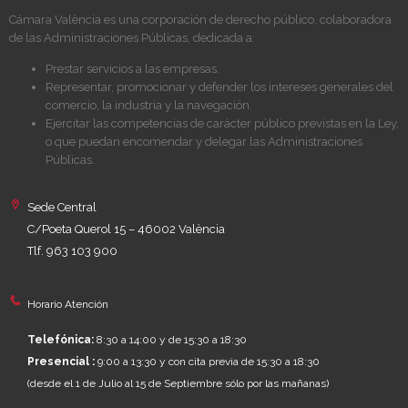
Cámara València es una corporación de derecho público, colaboradora
de las Administraciones Públicas, dedicada a:
Prestar servicios a las empresas.
Representar, promocionar y defender los intereses generales del
comercio, la industria y la navegación.
Ejercitar las competencias de carácter público previstas en la Ley,
o que puedan encomendar y delegar las Administraciones
Públicas.
Sede Central
C/Poeta Querol 15 – 46002 València
Tlf. 963 103 900
Horario Atención
Telefónica:
8:30 a 14:00 y de 15:30 a 18:30
Presencial :
9:00 a 13:30 y con cita previa de 15:30 a 18:30
(desde el 1 de Julio al 15 de Septiembre sólo por las mañanas)