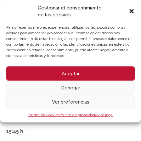
Gestionar el consentimiento
de las cookies
Para ofrecer las mejores experiencias, utilizamos tecnologías como las
PROGRAMA
cookies para almacenar y/o acceder a la información del dispositivo. El
consentimiento de estas tecnologías nos permitirá procesar datos como el
comportamiento de navegación o las identificaciones únicas en este sitio.
13/10/2023
No consentir o retirar el consentimiento, puede afectar negativamente a
ciertas características y funciones.
14:00 h.
Aceptar
BIENVENIDA
13/11/2023
Denegar
14:05 h.
Ver preferencias
CÓMO CREAR UNA WEB CON GODADDY Dª. CLARA
Política de Cookies
Política de privacidad
Aviso legal
SOLER/CEO/SUMERU
15:45 h.