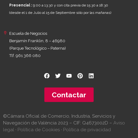
Presencial :
9:00 a 13:30 y con cita previa de 15:30 a 18:30
(desde el 1 de Julio al 15 de Septiembre sólo por las mañanas)
Escuela de Negocios
Benjamín Franklin, 8 – 46980
(Parque Tecnológico – Paterna)
Tlf. 961 366 080
Contactar
©Cámara Oficial de Comercio, Industria, Servicios y
Navegación de València 2023 – CIF: Q4673002D –
Aviso
legal
·
Política de Cookies
·
Política de privacidad