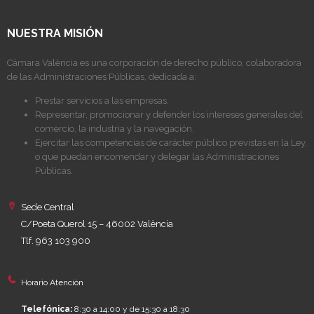
NUESTRA MISIÓN
Cámara València es una corporación de derecho público, colaboradora
de las Administraciones Públicas, dedicada a:
Prestar servicios a las empresas.
Representar, promocionar y defender los intereses generales del
comercio, la industria y la navegación.
Ejercitar las competencias de carácter público previstas en la Ley,
o que puedan encomendar y delegar las Administraciones
Públicas.
Sede Central
C/Poeta Querol 15 – 46002 València
Tlf. 963 103 900
Horario Atención
Telefónica:
8:30 a 14:00 y de 15:30 a 18:30