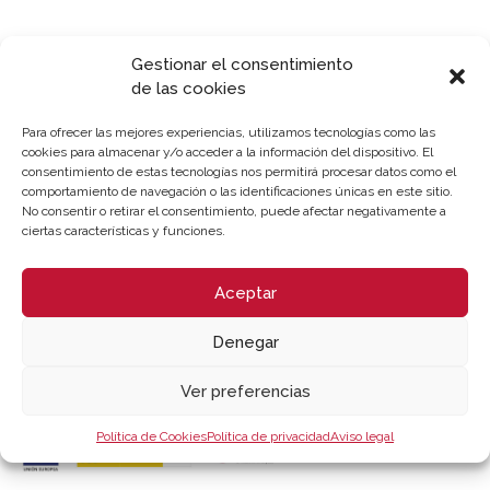
Gestionar el consentimiento
de las cookies
LUGAR DE CELEBRACIÓN
Para ofrecer las mejores experiencias, utilizamos tecnologías como las
cookies para almacenar y/o acceder a la información del dispositivo. El
consentimiento de estas tecnologías nos permitirá procesar datos como el
Webinar- Cámara Valencia- Sesión online y Presencial
comportamiento de navegación o las identificaciones únicas en este sitio.
- Comerç In - Ontinyent
No consentir o retirar el consentimiento, puede afectar negativamente a
ciertas características y funciones.
[jornada-duracion2]
Aceptar
Inscripción
Descargar programa
Denegar
Ver preferencias
Patrocina
Política de Cookies
Política de privacidad
Aviso legal