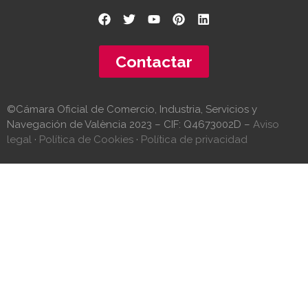
Contactar
©Cámara Oficial de Comercio, Industria, Servicios y
Navegación de València 2023 – CIF: Q4673002D –
Aviso
legal
·
Política de Cookies
·
Política de privacidad