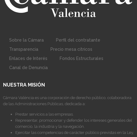
Sobre la Cámara
Perfil del contratante
Transparencia
Precio mesa citricos
Enlaces de Interés
Fondos Estructurales
Canal de Denuncia
NUESTRA MISIÓN
Cámara València es una corporación de derecho público, colaboradora
de las Administraciones Públicas, dedicada a:
Prestar servicios a las empresas.
Representar, promocionar y defender los intereses generales del
comercio, la industria y la navegación.
Ejercitar las competencias de carácter público previstas en la Ley,