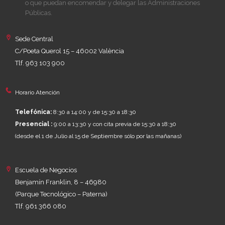
o que puedan encomendar y delegar las Administraciones
Públicas.
Sede Central
C/Poeta Querol 15 – 46002 València
Tlf. 963 103 900
Horario Atención
Telefónica:
8:30 a 14:00 y de 15:30 a 18:30
Presencial :
9:00 a 13:30 y con cita previa de 15:30 a 18:30
(desde el 1 de Julio al 15 de Septiembre sólo por las mañanas)
Escuela de Negocios
Benjamín Franklin, 8 – 46980
(Parque Tecnológico – Paterna)
Tlf. 961 366 080