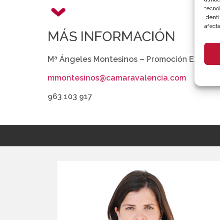
tecno
identi
afecta
MÁS INFORMACIÓN
Mª Ángeles Montesinos – Promoción Exterior
mmontesinos@camaravalencia.com
963 103 917