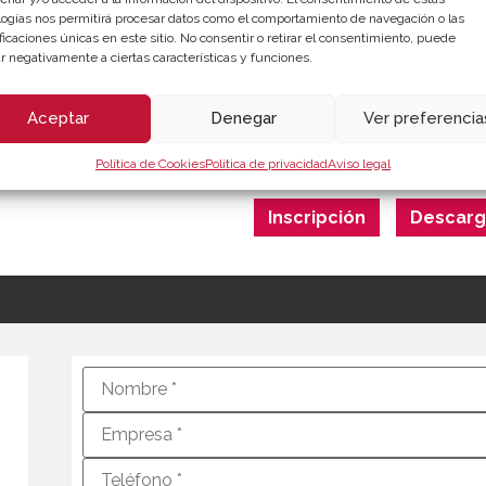
logías nos permitirá procesar datos como el comportamiento de navegación o las
ficaciones únicas en este sitio. No consentir o retirar el consentimiento, puede
LUGAR DE CEL
r negativamente a ciertas características y funciones.
Webinar - Cámara Valencia 
Aceptar
Denegar
Ver preferencia
Política de Cookies
Política de privacidad
Aviso legal
[jornada-duracion2]
Inscripción
Descarg