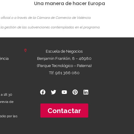
Una manera de hacer Europa
 oficial o a través de la Cámara de Comercio de València.
 la gestión de las subvenciones contempladas en el programa.
Escuela de Negocios
ència
Benjamín Franklin, 8 – 46980
(Parque Tecnológico – Paterna)
Tlf. 961 366 080
 a 18:30
previa de
Contactar
sólo por las