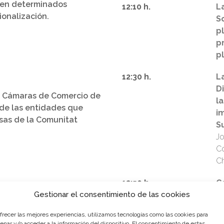
a en determinados
12:10 h.
L
ionalización.
S
p
p
p
12:30 h.
L
D
las Cámaras de Comercio de
l
 de las entidades que
i
sas de la Comunitat
S
Jo
Co
Ch
12:50 h.
C
Gestionar el consentimiento de las cookies
ofrecer las mejores experiencias, utilizamos tecnologías como las cookies para
enar y/o acceder a la información del dispositivo. El consentimiento de estas