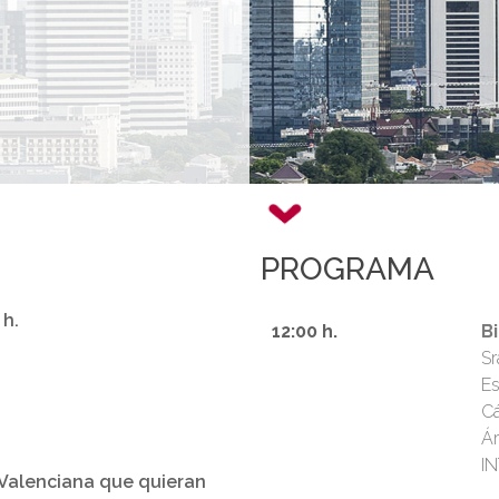
PROGRAMA
 h.
12:00 h.
B
Sr
Es
Cá
Ár
I
 Valenciana que quieran