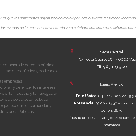
s que los solicitantes hayan podido recibir por vías distintas a esta convocatoria
las ayudas de la presente convocatoria y no colabora con empresas externas para
Sede Central
C/Poeta Querol 15 – 46002 Val
orporación de derecho público,
Tlf. 963 103 900
istraciones Públicas, dedicada a:
las empresas.
Horario Atención
ionar y defender los intereses
cio, la industria y la navegación.
Telefónica:
8:30 a 14:00 y de 15:30
tencias de carácter público
Presencial :
9:00 a 13:30 y con cita 
y, o que puedan encomendar y
15:30 a 18:30
traciones Públicas.
(desde el 1 de Julio al 15 de Septiembre 
mañanas)