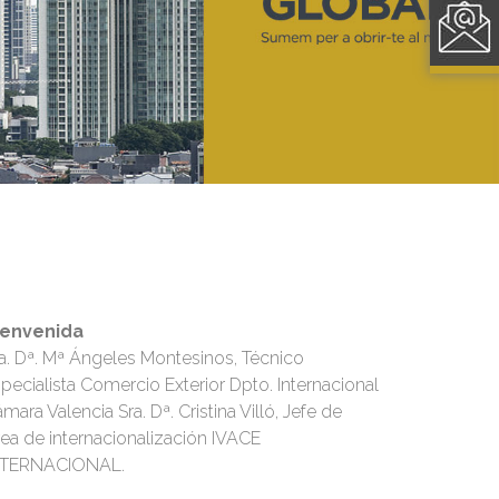
ienvenida
a. Dª. Mª Ángeles Montesinos, Técnico
pecialista Comercio Exterior Dpto. Internacional
mara Valencia Sra. Dª. Cristina Villó, Jefe de
ea de internacionalización IVACE
NTERNACIONAL.