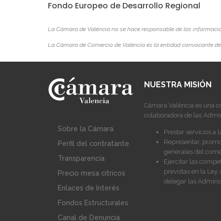
Fondo Europeo de Desarrollo Regional
La Cámara de València no se hace responsable de las informacione
La Cámara de Comercio de València es la entidad convocante de 
NUESTRA MISIÓN
Cámara València es una c
colaboradora de las Admin
Sobre la Cámara
Prestar servicios a 
Representar, promoc
Perfil del contratante
generales del comer
Transparencia
Ejercitar las compe
previstas en la Le
Precio mesa citricos
delegar las Adminis
Enlaces de Interés
Fondos Estructurales
Canal de Denuncia