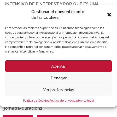
INTENSIVO DE PINTEREST Y POR QUÉ ES UNA
HERRAMIENTA IMPORTANTE EN LOS NEGOCIOS
Gestionar el consentimiento
Dª. Katy Espinoza / Formadora CWO SCHOOL / CWO.
de las cookies
15:45 h.
Para ofrecer las mejores experiencias, utilizamos tecnologías como las
cookies para almacenar y/o acceder a la información del dispositivo. El
consentimiento de estas tecnologías nos permitirá procesar datos como el
COLOQUIO, PREGUNTAS Y CLAUSURA.
comportamiento de navegación o las identificaciones únicas en este sitio.
Dª. Mª Victoria Guillén / Técnico / Cámara Valencia.
No consentir o retirar el consentimiento, puede afectar negativamente a
ciertas características y funciones.
Aceptar
LUGAR DE CELEBRACIÓN
Denegar
Ver preferencias
Webinar - Cámara Valencia | Sesión Online
Política de Cookies
Política de privacidad
Aviso legal
[jornada-duracion2]