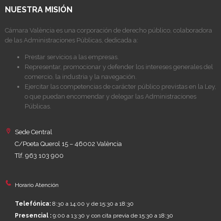
NUESTRA MISIÓN
Cámara València es una corporación de derecho público, colaboradora
de las Administraciones Públicas, dedicada a:
Prestar servicios a las empresas.
Representar, promocionar y defender los intereses generales del
comercio, la industria y la navegación.
Ejercitar las competencias de carácter público previstas en la Ley,
o que puedan encomendar y delegar las Administraciones
Públicas.
Sede Central
C/Poeta Querol 15 – 46002 València
Tlf. 963 103 900
Horario Atención
Telefónica:
8:30 a 14:00 y de 15:30 a 18:30
Presencial :
9:00 a 13:30 y con cita previa de 15:30 a 18:30