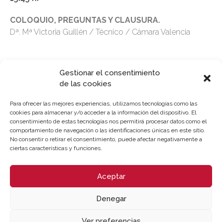
COLOQUIO, PREGUNTAS Y CLAUSURA.
Dª. Mª Victoria Guillén / Técnico / Cámara Valencia
Gestionar el consentimiento
de las cookies
LUGAR DE CELEBRACIÓN
Para ofrecer las mejores experiencias, utilizamos tecnologías como las
cookies para almacenar y/o acceder a la información del dispositivo. El
Webinar - Cámara Valencia | Sesión Online
consentimiento de estas tecnologías nos permitirá procesar datos como el
comportamiento de navegación o las identificaciones únicas en este sitio.
No consentir o retirar el consentimiento, puede afectar negativamente a
ciertas características y funciones.
[jornada-duracion2]
Inscripción
Descargar programa
Aceptar
Denegar
Patrocina
Ver preferencias