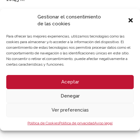
Debate y cierre
Gestionar el consentimiento
de las cookies
Para ofrecer las mejores experiencias, utilizamos tecnologías como las
cookies para almacenar y/o acceder a la información del dispositivo. El
consentimiento de estas tecnologías nos permitirá procesar datos como el
LUGAR DE CELEBRACIÓN
comportamiento de navegación o las identificaciones únicas en este sitio.
No consentir o retirar el consentimiento, puede afectar negativamente a
ciertas características y funciones.
Webinar – Cámara Valencia / IVACE | Sesión Online
Aceptar
[jornada-duracion2]
Denegar
Inscripción
Descargar programa
Ver preferencias
Política de Cookies
Política de privacidad
Aviso legal
Patrocina