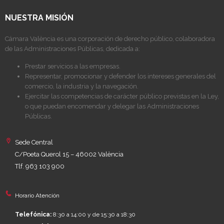
NUESTRA MISIÓN
Cámara València es una corporación de derecho público, colaboradora
de las Administraciones Públicas, dedicada a:
Prestar servicios a las empresas.
Representar, promocionar y defender los intereses generales del
comercio, la industria y la navegación.
Ejercitar las competencias de carácter público previstas en la Ley,
o que puedan encomendar y delegar las Administraciones
Públicas.
Sede Central
C/Poeta Querol 15 – 46002 València
Tlf. 963 103 900
Horario Atención
Telefónica:
8:30 a 14:00 y de 15:30 a 18:30