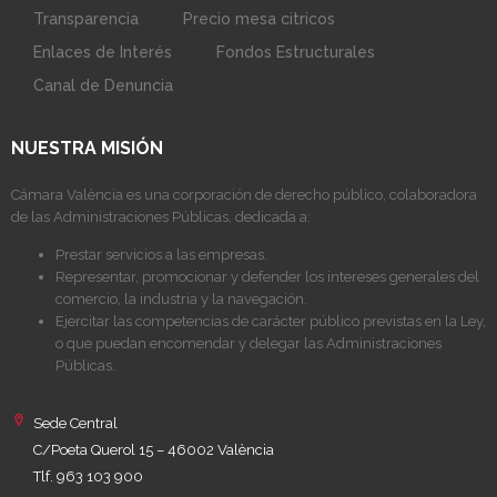
Transparencia
Precio mesa citricos
Enlaces de Interés
Fondos Estructurales
Canal de Denuncia
NUESTRA MISIÓN
Cámara València es una corporación de derecho público, colaboradora
de las Administraciones Públicas, dedicada a:
Prestar servicios a las empresas.
Representar, promocionar y defender los intereses generales del
comercio, la industria y la navegación.
Ejercitar las competencias de carácter público previstas en la Ley,
o que puedan encomendar y delegar las Administraciones
Públicas.
Sede Central
C/Poeta Querol 15 – 46002 València
Tlf. 963 103 900