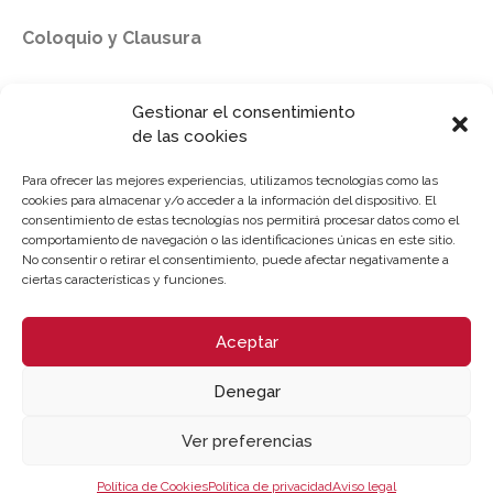
Coloquio y Clausura
Gestionar el consentimiento
de las cookies
LUGAR DE CELEBRACIÓN
Para ofrecer las mejores experiencias, utilizamos tecnologías como las
cookies para almacenar y/o acceder a la información del dispositivo. El
consentimiento de estas tecnologías nos permitirá procesar datos como el
Webinar - Cámara Valencia | Sesión Online
comportamiento de navegación o las identificaciones únicas en este sitio.
No consentir o retirar el consentimiento, puede afectar negativamente a
ciertas características y funciones.
[jornada-duracion2]
Aceptar
Inscripción
Descargar programa
Denegar
Ver preferencias
Política de Cookies
Política de privacidad
Aviso legal