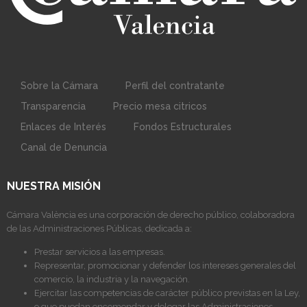
Sobre la Cámara
Perfil del contratante
Transparencia
Precio mesa citricos
Enlaces de Interés
Fondos Estructurales
Canal de Denuncia
NUESTRA MISIÓN
Cámara València es una corporación de derecho público, colaboradora
de las Administraciones Públicas, dedicada a:
Prestar servicios a las empresas.
Representar, promocionar y defender los intereses generales del
comercio, la industria y la navegación.
Ejercitar las competencias de carácter público previstas en la Ley,
o que puedan encomendar y delegar las Administraciones