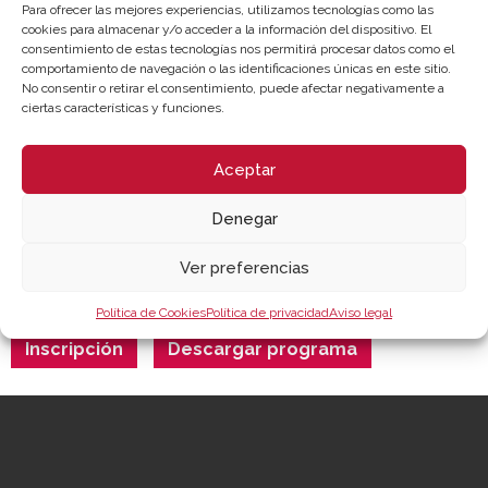
Para ofrecer las mejores experiencias, utilizamos tecnologías como las
Coloquio y Clausura
cookies para almacenar y/o acceder a la información del dispositivo. El
consentimiento de estas tecnologías nos permitirá procesar datos como el
comportamiento de navegación o las identificaciones únicas en este sitio.
No consentir o retirar el consentimiento, puede afectar negativamente a
ciertas características y funciones.
LUGAR DE CELEBRACIÓN
Aceptar
Webinar - Cámara Valencia / IVACE Internacional |
Denegar
Sesión Online
Ver preferencias
[jornada-duracion2]
Política de Cookies
Política de privacidad
Aviso legal
Inscripción
Descargar programa