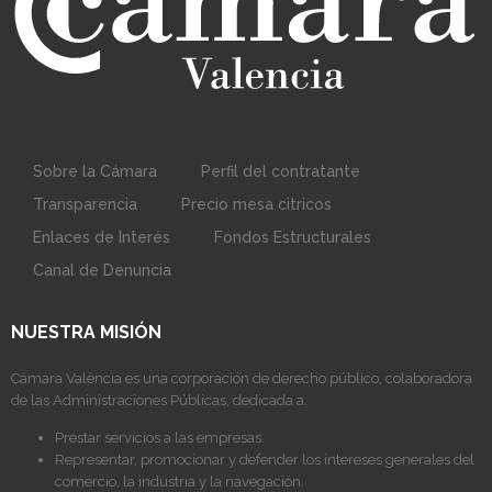
Sobre la Cámara
Perfil del contratante
Transparencia
Precio mesa citricos
Enlaces de Interés
Fondos Estructurales
Canal de Denuncia
NUESTRA MISIÓN
Cámara València es una corporación de derecho público, colaboradora
de las Administraciones Públicas, dedicada a:
Prestar servicios a las empresas.
Representar, promocionar y defender los intereses generales del
comercio, la industria y la navegación.