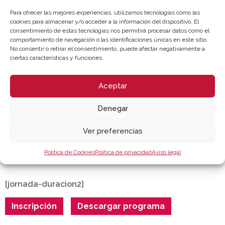
Para ofrecer las mejores experiencias, utilizamos tecnologías como las
15:45 h.
cookies para almacenar y/o acceder a la información del dispositivo. El
consentimiento de estas tecnologías nos permitirá procesar datos como el
Coloquio, preguntas y clausura.
comportamiento de navegación o las identificaciones únicas en este sitio.
No consentir o retirar el consentimiento, puede afectar negativamente a
Dª. Mª Victoria Guillén / Técnico / Cámara Valencia.
ciertas características y funciones.
Contacto: vguillen@camaravalencia.com
Aceptar
Denegar
LUGAR DE CELEBRACIÓN
Ver preferencias
Sesión online
Política de Cookies
Política de privacidad
Aviso legal
[jornada-duracion2]
Inscripción
Descargar programa