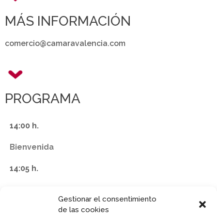
MÁS INFORMACIÓN
comercio@camaravalencia.com
PROGRAMA
14:00 h.
Bienvenida
14:05 h.
Técnicas de investigación para crear contenido
Gestionar el consentimiento
de calidad.
de las cookies
Dª. Victoria Ferrete/SUMERU