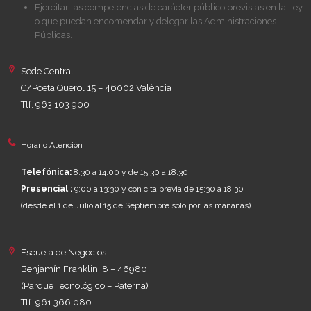
Ejercitar las competencias de carácter público previstas en la Ley,
o que puedan encomendar y delegar las Administraciones
Públicas.
Sede Central
C/Poeta Querol 15 – 46002 València
Tlf. 963 103 900
Horario Atención
Telefónica:
8:30 a 14:00 y de 15:30 a 18:30
Presencial :
9:00 a 13:30 y con cita previa de 15:30 a 18:30
(desde el 1 de Julio al 15 de Septiembre sólo por las mañanas)
Escuela de Negocios
Benjamín Franklin, 8 – 46980
(Parque Tecnológico – Paterna)
Tlf. 961 366 080