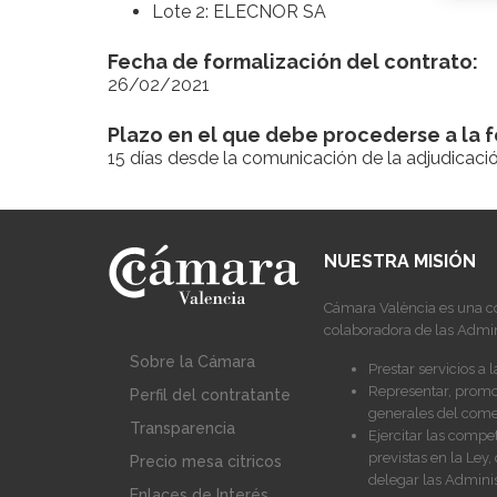
Lote 2: ELECNOR SA
Fecha de formalización del contrato:
26/02/2021
Plazo en el que debe procederse a la f
15 días desde la comunicación de la adjudicaci
NUESTRA MISIÓN
Cámara València es una c
colaboradora de las Admin
Sobre la Cámara
Prestar servicios a 
Representar, promoc
Perfil del contratante
generales del comer
Transparencia
Ejercitar las compe
previstas en la Le
Precio mesa citricos
delegar las Adminis
Enlaces de Interés