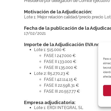
Presidente por delegación de Comité Ejecutivo 
Motivación de la Adjudicación:
Lote 1: Mejor relación calidad/precio precio Lot
Fecha de la publicación de la Adjudica
17/02/2021
Importe de la Adjudicación (IVA no inclu
Lote 1: 515.000 €
FASE I 247.000 €
Para 
FASE II 133.000 €
almac
FASE III 135.000 €
tecno
identi
Lote 2: 85.270,23 €
afecta
FASE I 42.114,15 €
FASE II 22.598,31 €
FASE III 20.557,77 €
Empresa adjudicatoria:
Lote 1: ERDI INTEGRAL SL