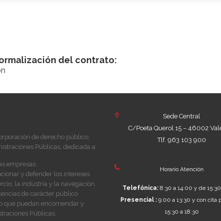
ormalización del contrato:
ón
Sede Central
C/Poeta Querol 15 – 46002 Val
orporación de derecho público,
Tlf. 963 103 900
istraciones Públicas, dedicada a:
las empresas.
Horario Atención
ionar y defender los intereses
cio, la industria y la navegación.
Telefónica:
8:30 a 14:00 y de 15:30
tencias de carácter público
Presencial :
9:00 a 13:30 y con cita 
y, o que puedan encomendar y
15:30 a 18:30
traciones Públicas.