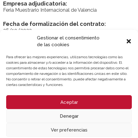
Empresa adjudicatoria:
Feria Muestrario Internacional de Valencia
Fecha de formalización del contrato:
26/10/2022
Gestionar el consentimiento
Plazo en el que debe procederse a la
de las cookies
formalización del contrato:
15 días desde la notificación de la adjudicación
Para ofrecer las mejores experiencias, utilizamos tecnologías como las
cookies para almacenar y/o acceder a la información del dispositivo. El
consentimiento de estas tecnologías nos permitirá procesar datos como el
comportamiento de navegación o las identificaciones únicas en este sitio.
No consentir o retirar el consentimiento, puede afectar negativamente a
ciertas características y funciones.
Aceptar
Denegar
Ver preferencias