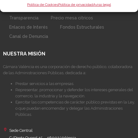
Política de Cookies
Política de privacidad
Aviso legal
Sobre la Cámara
Perfil del contratante
Transparencia
Precio mesa citricos
Enlaces de Interés
Fondos Estructurales
Canal de Denuncia
NUESTRA MISIÓN
Cámara València es una corporación de derecho público, colaboradora
de las Administraciones Públicas, dedicada a:
Prestar servicios a las empresas.
Representar, promocionar y defender los intereses generales del
comercio, la industria y la navegación.
Ejercitar las competencias de carácter público previstas en la Ley,
o que puedan encomendar y delegar las Administraciones
Públicas.
Sede Central
C/Poeta Querol 15 – 46002 València