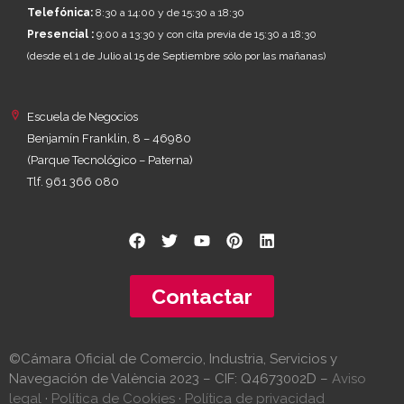
Telefónica:
8:30 a 14:00 y de 15:30 a 18:30
Presencial :
9:00 a 13:30 y con cita previa de 15:30 a 18:30
(desde el 1 de Julio al 15 de Septiembre sólo por las mañanas)
Escuela de Negocios
Benjamín Franklin, 8 – 46980
(Parque Tecnológico – Paterna)
Tlf. 961 366 080
Contactar
©Cámara Oficial de Comercio, Industria, Servicios y
Navegación de València 2023 – CIF: Q4673002D –
Aviso
legal
·
Política de Cookies
·
Política de privacidad