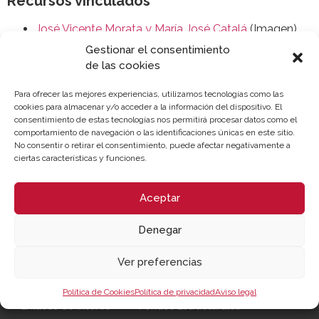
Recursos vinculados
José Vicente Morata y María José Catalá
(Imagen)
Gestionar el consentimiento
de las cookies
Para ofrecer las mejores experiencias, utilizamos tecnologías como las
cookies para almacenar y/o acceder a la información del dispositivo. El
consentimiento de estas tecnologías nos permitirá procesar datos como el
comportamiento de navegación o las identificaciones únicas en este sitio.
No consentir o retirar el consentimiento, puede afectar negativamente a
ciertas características y funciones.
Aceptar
Denegar
Ver preferencias
Sobre la Cámara
Perfil del contratante
Transparencia
Precio mesa citricos
Política de Cookies
Política de privacidad
Aviso legal
Enlaces de Interés
Fondos Estructurales