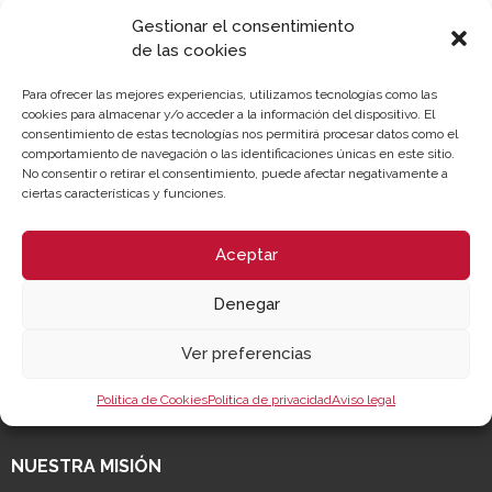
Gestionar el consentimiento
de las cookies
Para ofrecer las mejores experiencias, utilizamos tecnologías como las
cookies para almacenar y/o acceder a la información del dispositivo. El
consentimiento de estas tecnologías nos permitirá procesar datos como el
comportamiento de navegación o las identificaciones únicas en este sitio.
No consentir o retirar el consentimiento, puede afectar negativamente a
ciertas características y funciones.
Aceptar
Denegar
Sobre la Cámara
Perfil del contratante
Transparencia
Precio mesa citricos
Ver preferencias
Enlaces de Interés
Fondos Estructurales
Política de Cookies
Política de privacidad
Aviso legal
Canal de Denuncia
NUESTRA MISIÓN