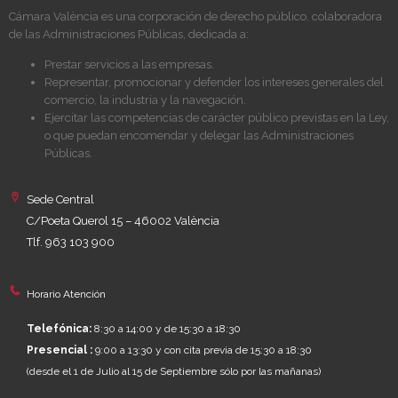
Cámara València es una corporación de derecho público, colaboradora
de las Administraciones Públicas, dedicada a:
Prestar servicios a las empresas.
Representar, promocionar y defender los intereses generales del
comercio, la industria y la navegación.
Ejercitar las competencias de carácter público previstas en la Ley,
o que puedan encomendar y delegar las Administraciones
Públicas.
Sede Central
C/Poeta Querol 15 – 46002 València
Tlf. 963 103 900
Horario Atención
Telefónica:
8:30 a 14:00 y de 15:30 a 18:30
Presencial :
9:00 a 13:30 y con cita previa de 15:30 a 18:30
(desde el 1 de Julio al 15 de Septiembre sólo por las mañanas)