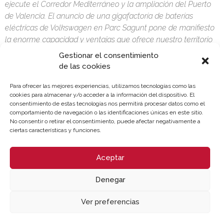
ejecute el Corredor Mediterráneo y la ampliación del Puerto
de Valencia. El anuncio de una gigafactoría de baterías
eléctricas de Volkswagen en Parc Sagunt pone de manifiesto
la enorme capacidad y ventajas que ofrece nuestro territorio
para las inversiones empresariales, especialmente en el
Gestionar el consentimiento
sector automovilístico, donde ya existe una estructura
de las cookies
productiva muy bien desarrollada.”
Para ofrecer las mejores experiencias, utilizamos tecnologías como las
cookies para almacenar y/o acceder a la información del dispositivo. El
consentimiento de estas tecnologías nos permitirá procesar datos como el
comportamiento de navegación o las identificaciones únicas en este sitio.
No consentir o retirar el consentimiento, puede afectar negativamente a
ciertas características y funciones.
Aceptar
Denegar
Ver preferencias