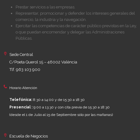
Prestar servicios a las empresas.
Representar, promocionar y defender los intereses generales del
comercio, la industria y la navegación.
Ejercitar las competencias de carácter público previstas en la Ley,
o que puedan encomendar y delegar las Administraciones
Públicas.
Sede Central
C/Poeta Querol 15 – 46002 València
Tlf. 963 103 900
Horario Atención
Telefónica:
8:30 a 14:00 y de 15:30 a 18:30
Presencial :
9:00 a 13:30 y con cita previa de 15:30 a 18:30
(desde el 1 de Julio al 15 de Septiembre sólo por las mañanas)
Escuela de Negocios