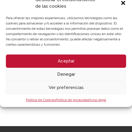
solución de conflictos.
de las cookies
Por último, se fomentará entre las empresas asociadas a la
Para ofrecer las mejores experiencias, utilizamos tecnologías como las
CEV y, siempre que se considere conveniente por la
cookies para almacenar y/o acceder a la información del dispositivo. El
naturaleza del contrato, la inclusión de una cláusula de
consentimiento de estas tecnologías nos permitirá procesar datos como el
comportamiento de navegación o las identificaciones únicas en este sitio.
sometimiento a la mediación, como cauce
No consentir o retirar el consentimiento, puede afectar negativamente a
complementario de otros sistemas como el arbitraje o los
ciertas características y funciones.
tribunales.
Aceptar
Recursos vinculados
Denegar
Nota de prensa
(Documento)
Ver preferencias
José Vicente Morata y Eva Blasco en la firma del
convenio para promover la mediación empresarial
Política de Cookies
Política de privacidad
Aviso legal
(Imagen)