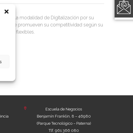
io en la modalidad de Digitalización por su
ización que promueven su competitividad según su
bles y flexibles.
s
n)
Escuela de Negocios
ència
Benjamín Franklin, 8 – 46980
(Parque Tecnológico – Paterna)
Tlf. 961 366 080