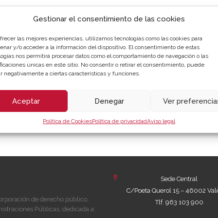
Gestionar el consentimiento de las cookies
s Cámaras 2021 en el que Cámara Valencia ha recibido el prem
ofrecer las mejores experiencias, utilizamos tecnologías como las cookies para
ra proporcionar a las pymes servicios de tecnología y digital
enar y/o acceder a la información del dispositivo. El consentimiento de estas
ia), convirtiendo a estas empresas en organizaciones más escala
logías nos permitirá procesar datos como el comportamiento de navegación o las
ficaciones únicas en este sitio. No consentir o retirar el consentimiento, puede
r negativamente a ciertas características y funciones.
Aceptar
Denegar
Ver preferencia
la Digitalización en representación de Cámara Valencia
(Image
Política de Cookies
Política de privacidad
Aviso legal
Sede Central
C/Poeta Querol 15 – 46002 Val
orporación de derecho público,
Tlf. 963 103 900
istraciones Públicas, dedicada a: