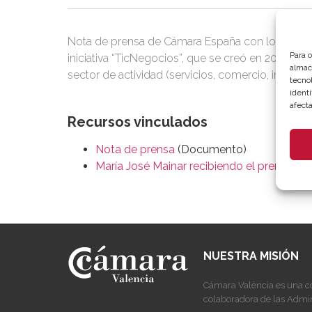
Nota de prensa de Cámara España con los Premio
Para 
iniciativa “TicNegocios”, que se creó en 2016 pa
almac
sector de actividad (servicios, comercio, industr
tecno
identi
afecta
Recursos vinculados
Nota de prensa
(Documento)
María José Mainar recibiendo el premio a 
NUESTRA MISIÓN
Cámara València es una c
colaboradora de las Admin