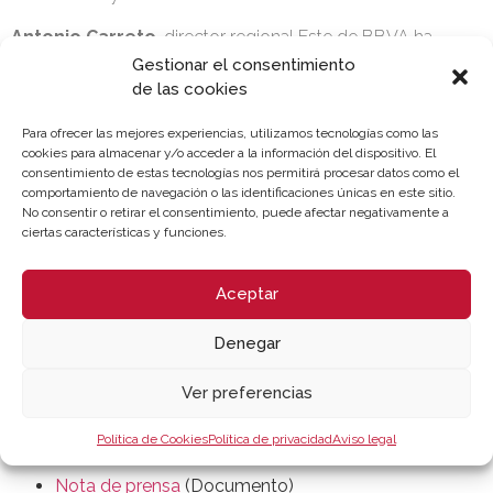
Antonio Carreto
, director regional Este de BBVA ha
mostrado su satisfacción por colaborar “con nuestros
Gestionar el consentimiento
clientes institucionales y aportar soluciones para facilitar la
de las cookies
vida a los ciudadanos”. En su opinión, “con esta iniciativa
Para ofrecer las mejores experiencias, utilizamos tecnologías como las
contribuimos al desarrollo de la economía local, a través
cookies para almacenar y/o acceder a la información del dispositivo. El
del apoyo directo a los comercios del municipio que se
consentimiento de estas tecnologías nos permitirá procesar datos como el
adhieran a esta campaña, y a la vez colaboramos con la
comportamiento de navegación o las identificaciones únicas en este sitio.
No consentir o retirar el consentimiento, puede afectar negativamente a
sociedad con un método de pago sencillo y que les
ciertas características y funciones.
permite estirar más sus compras”.
Para
José Vicente Morata
, se trata de una iniciativa de
Aceptar
apoyo al pequeño comercio que “ayudará a promocionar
el comercio local, dinamizar el tejido comercial e incentivar
Denegar
e impulsar las compras en los comercios de proximidad”.
Ver preferencias
Recursos vinculados
Política de Cookies
Política de privacidad
Aviso legal
Nota de prensa
(Documento)