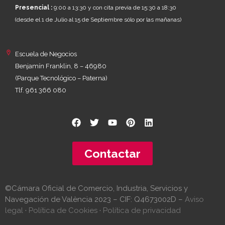
Presencial :
9:00 a 13:30 y con cita previa de 15:30 a 18:30
(desde el 1 de Julio al 15 de Septiembre sólo por las mañanas)
Escuela de Negocios
Benjamín Franklin, 8 – 46980
(Parque Tecnológico – Paterna)
Tlf. 961 366 080
Contactar
©Cámara Oficial de Comercio, Industria, Servicios y
Navegación de València 2023 – CIF: Q4673002D –
Aviso
legal
·
Política de Cookies
·
Política de privacidad