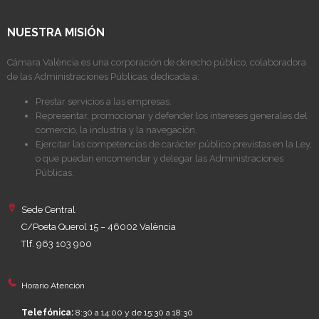
NUESTRA MISIÓN
Cámara València es una corporación de derecho público, colaboradora
de las Administraciones Públicas, dedicada a:
Prestar servicios a las empresas.
Representar, promocionar y defender los intereses generales del
comercio, la industria y la navegación.
Ejercitar las competencias de carácter público previstas en la Ley,
o que puedan encomendar y delegar las Administraciones
Públicas.
Sede Central
C/Poeta Querol 15 – 46002 València
Tlf. 963 103 900
Horario Atención
Telefónica:
8:30 a 14:00 y de 15:30 a 18:30