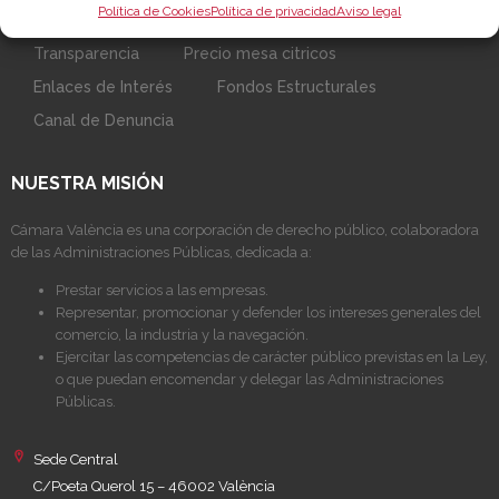
Política de Cookies
Política de privacidad
Aviso legal
Sobre la Cámara
Perfil del contratante
Transparencia
Precio mesa citricos
Enlaces de Interés
Fondos Estructurales
Canal de Denuncia
NUESTRA MISIÓN
Cámara València es una corporación de derecho público, colaboradora
de las Administraciones Públicas, dedicada a:
Prestar servicios a las empresas.
Representar, promocionar y defender los intereses generales del
comercio, la industria y la navegación.
Ejercitar las competencias de carácter público previstas en la Ley,
o que puedan encomendar y delegar las Administraciones
Públicas.
Sede Central
C/Poeta Querol 15 – 46002 València