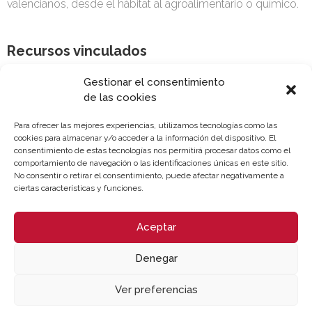
valencianos, desde el hábitat al agroalimentario o químico.
Recursos vinculados
Reunión con el embajador Noruega
(Imagen)
Gestionar el consentimiento
Informe país Noruega. Febrero 2023
(Informe)
de las cookies
Para ofrecer las mejores experiencias, utilizamos tecnologías como las
cookies para almacenar y/o acceder a la información del dispositivo. El
consentimiento de estas tecnologías nos permitirá procesar datos como el
comportamiento de navegación o las identificaciones únicas en este sitio.
No consentir o retirar el consentimiento, puede afectar negativamente a
ciertas características y funciones.
Aceptar
Denegar
Ver preferencias