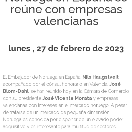
reúne con empresas
valencianas
lunes , 27 de febrero de 2023
El Embajador de Noruega en España,
Nils Haugstveit
,
acompañado por el cónsul honorario en Valencia,
José
Blom-Dahl
, se han reunido hoy en la Cámara de Comercio
con su presidente
José Vicente Morata
y empresas
valencianas con intereses en el mercado noruego. A pesar
de tratarse de un mercado de pequeña dimensión,
Noruega es conocida por disponer de un elevado poder
adquisitivo y es interesante para multitud de sectores