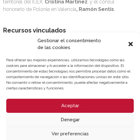
territorial del ICEX,
Cristina Martínez
, y el cónsul
honorario de Polonia en Valencia
, Ramón Sentís
.
Recursos vinculados
Gestionar el consentimiento
Foto reunión con la Embajadora de Polonia
(Imagen)
de las cookies
Informe País_Polonia. Marzo 2023
(Informe)
Para ofrecer las mejores experiencias, utilizamos tecnologías como las
cookies para almacenar y/o acceder a la información del dispositivo. El
consentimiento de estas tecnologías nos permitirá procesar datos como el
comportamiento de navegación o las identificaciones únicas en este sitio.
No consentir o retirar el consentimiento, puede afectar negativamente a
ciertas características y funciones.
Aceptar
Denegar
Ver preferencias