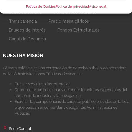
Política de Cookies
Política de privacidad
Aviso legal
Sobre la Cámara
Perfil del contratante
Transparencia
Precio mesa citricos
Enlaces de Interés
Fondos Estructurales
Canal de Denuncia
NUESTRA MISIÓN
Cámara València es una corporación de derecho público, colaboradora
de las Administraciones Públicas, dedicada a:
Prestar servicios a las empresas.
Representar, promocionar y defender los intereses generales del
comercio, la industria y la navegación.
Ejercitar las competencias de carácter público previstas en la Ley,
o que puedan encomendar y delegar las Administraciones
Públicas.
Sede Central