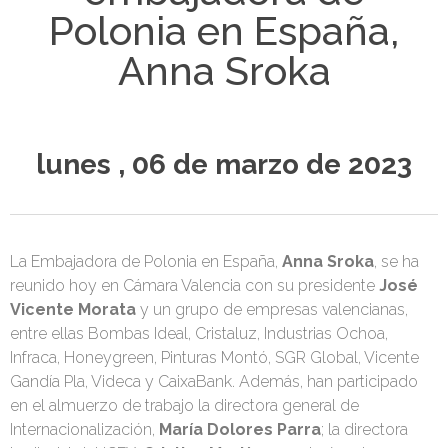
Polonia en España,
Anna Sroka
lunes , 06 de marzo de 2023
La Embajadora de Polonia en España,
Anna Sroka
, se ha
reunido hoy en Cámara Valencia con su presidente
José
Vicente Morata
y un grupo de empresas valencianas,
entre ellas Bombas Ideal, Cristaluz, Industrias Ochoa,
Infraca, Honeygreen, Pinturas Montó, SGR Global, Vicente
Gandía Pla, Videca y CaixaBank. Además, han participado
en el almuerzo de trabajo la directora general de
Internacionalización,
María Dolores Parra
; la directora