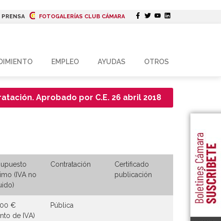
|
PRENSA
FOTOGALERÍAS CLUB CÁMARA
DIMIENTO
EMPLEO
AYUDAS
OTROS
atación. Aprobado por C.E. 26 abril 2018
supuesto
Contratación
Certificado
imo (IVA no
publicación
uido)
000 €
Pública
nto de IVA)