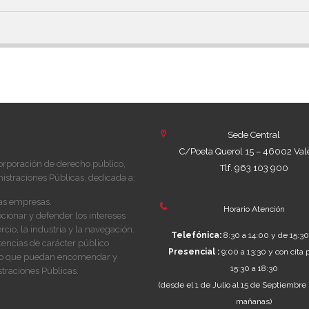
Sede Central
C/Poeta Querol 15 – 46002 Val
orporación de derecho público,
Tlf. 963 103 900
istraciones Públicas, dedicada a:
las empresas.
Horario Atención
ionar y defender los intereses
cio, la industria y la navegación.
Telefónica:
8:30 a 14:00 y de 15:30
tencias de carácter público
Presencial :
9:00 a 13:30 y con cita 
y, o que puedan encomendar y
15:30 a 18:30
traciones Públicas.
(desde el 1 de Julio al 15 de Septiembre 
mañanas)