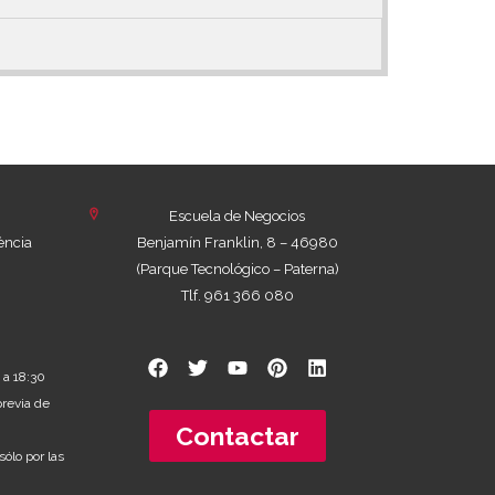
Escuela de Negocios
ència
Benjamín Franklin, 8 – 46980
(Parque Tecnológico – Paterna)
Tlf. 961 366 080
 a 18:30
previa de
Contactar
sólo por las