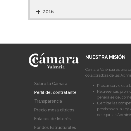
2018
NUESTRA MISIÓN
Cámara València es una c
colaboradora de las Admin
Sobre la Cámara
Prestar servicios a 
Representar, promoc
Perfil del contratante
generales del comer
Transparencia
Ejercitar las compe
previstas en la Le
Precio mesa citricos
delegar las Adminis
Enlaces de Interés
Fondos Estructurales