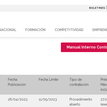
BOLETINES
NACIONAL
FORMACIÓN
COMPETITIVIDAD
EMPREN
Manual Interno Contr
Fecha
Fecha Límite
Tipo de
Pre
Publicación
contratación
Máx
incl
26/04/2023
11/05/2023
Procedimiento
27.
abierto
(exe