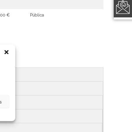
900 €
Pública
s