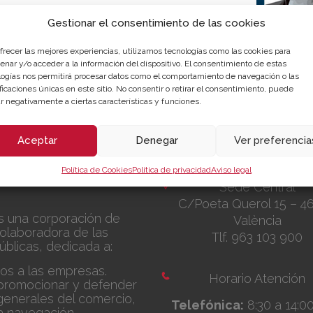
Gestionar el consentimiento de las cookies
ofrecer las mejores experiencias, utilizamos tecnologías como las cookies para
enar y/o acceder a la información del dispositivo. El consentimiento de estas
logías nos permitirá procesar datos como el comportamiento de navegación o las
ficaciones únicas en este sitio. No consentir o retirar el consentimiento, puede
?
r negativamente a ciertas características y funciones.
Aceptar
Denegar
Ver preferencia
Política de Cookies
Política de privacidad
Aviso legal
Sede Central
C/Poeta Querol 15 – 4
s una corporación de
València
olaboradora de las
Tlf. 963 103 900
úblicas, dedicada a:
ios a las empresas.
Horario Atención
promocionar y defender
 generales del comercio,
Telefónica:
8:30 a 14:0
 la navegación.