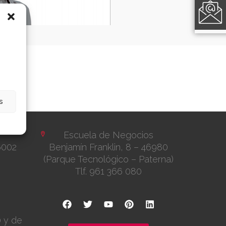
s
Escuela de Negocios
6002
Benjamín Franklin, 8 – 46980
(Parque Tecnológico – Paterna)
Tlf. 961 366 080
0 y de