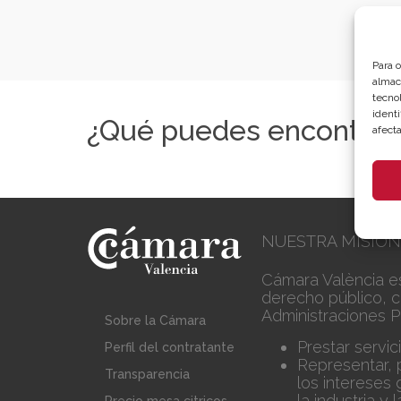
Para 
almac
tecno
identi
¿Qué puedes encontrar
afecta
NUESTRA MISIÓN
Cámara València e
derecho público, c
Administraciones P
Sobre la Cámara
Prestar servic
Perfil del contratante
Representar, 
Transparencia
los intereses
la industria y
Precio mesa citricos