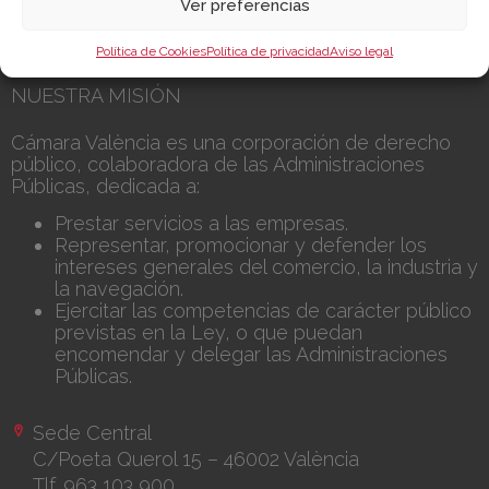
Ver preferencias
Canal de Denuncia
Política de Cookies
Política de privacidad
Aviso legal
NUESTRA MISIÓN
Cámara València es una corporación de derecho
público, colaboradora de las Administraciones
Públicas, dedicada a:
Prestar servicios a las empresas.
Representar, promocionar y defender los
intereses generales del comercio, la industria y
la navegación.
Ejercitar las competencias de carácter público
previstas en la Ley, o que puedan
encomendar y delegar las Administraciones
Públicas.
Sede Central
C/Poeta Querol 15 – 46002 València
Tlf. 963 103 900