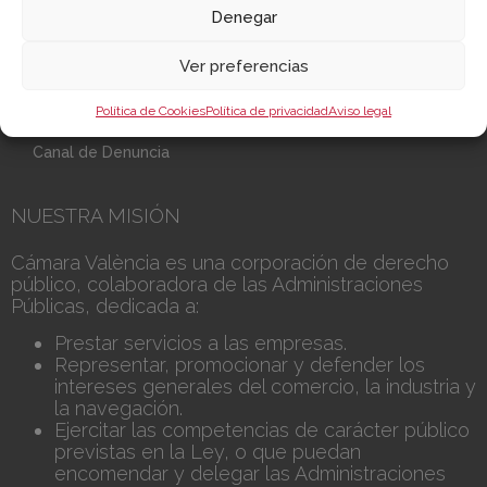
Denegar
Sobre la Cámara
Perfil del contratante
Ver preferencias
Transparencia
Precio mesa citricos
Política de Cookies
Política de privacidad
Aviso legal
Enlaces de Interés
Fondos Estructurales
Canal de Denuncia
NUESTRA MISIÓN
Cámara València es una corporación de derecho
público, colaboradora de las Administraciones
Públicas, dedicada a:
Prestar servicios a las empresas.
Representar, promocionar y defender los
intereses generales del comercio, la industria y
la navegación.
Ejercitar las competencias de carácter público
previstas en la Ley, o que puedan
encomendar y delegar las Administraciones