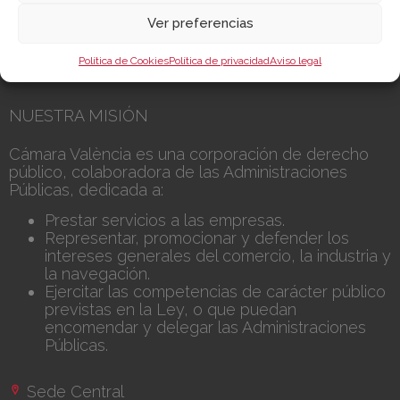
Transparencia
Precio mesa citricos
Ver preferencias
Enlaces de Interés
Fondos Estructurales
Política de Cookies
Política de privacidad
Aviso legal
Canal de Denuncia
NUESTRA MISIÓN
Cámara València es una corporación de derecho
público, colaboradora de las Administraciones
Públicas, dedicada a:
Prestar servicios a las empresas.
Representar, promocionar y defender los
intereses generales del comercio, la industria y
la navegación.
Ejercitar las competencias de carácter público
previstas en la Ley, o que puedan
encomendar y delegar las Administraciones
Públicas.
Sede Central