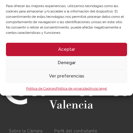
Para ofrecer las mejores experiencias, utilizamos tecnologías como las
cookies para almacenar y/o acceder a la información del dispositivo. El
consentimiento de estas tecnologías nos permitirá procesar datos como el
comportamiento de navegación o las identificaciones únicas en este sitio.
No consentir o retirar el consentimiento, puede afectar negativamente a
ciertas características y funciones.
He leído y acepto la
Política de Privacidad
Aceptar
Denegar
Ver preferencias
Política de Cookies
Política de privacidad
Aviso legal
Sobre la Cámara
Perfil del contratante