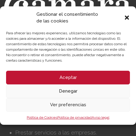
Gestionar el consentimiento
de las cookies
Para ofrecer las mejores experiencias, utilizamos tecnologías como las
cookies para almacenar y/o acceder a la información del dispositivo. El
consentimiento de estas tecnologías nos permitirá procesar datos como el
comportamiento de navegación o las identificaciones únicas en este sitio.
Sobre la Cámara
Perfil del contratante
No consentir o retirar el consentimiento, puede afectar negativamente a
ciertas características y funciones.
Transparencia
Precio mesa citricos
Enlaces de Interés
Fondos Estructurales
Aceptar
Canal de Denuncia
Denegar
NUESTRA MISIÓN
Ver preferencias
Cámara València es una corporación de derecho
público, colaboradora de las Administraciones
Política de Cookies
Política de privacidad
Aviso legal
Públicas, dedicada a:
Prestar servicios a las empresas.