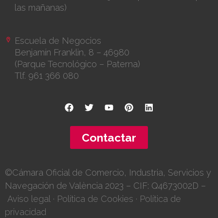
las mañanas)
Escuela de Negocios
Benjamín Franklin, 8 – 46980
(Parque Tecnológico – Paterna)
Tlf. 961 366 080
Contactar
©Cámara Oficial de Comercio, Industria, Servicios y
Navegación de València 2023 – CIF: Q4673002D –
Aviso legal
·
Política de Cookies
·
Política de
privacidad