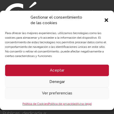
Gestionar el consentimiento
de las cookies
Para ofrecer las mejores experiencias, utilizamos tecnologías como las
cookies para almacenar y/o acceder a la información del dispositivo. El
consentimiento de estas tecnologías nos permitirá procesar datos como el
comportamiento de navegación o las identificaciones únicas en este sitio.
No consentir o retirar el consentimiento, puede afectar negativamente a
Sobre la Cámara
Perfil del contratante
ciertas características y funciones.
Transparencia
Precio mesa citricos
Enlaces de Interés
Fondos Estructurales
Aceptar
Canal de Denuncia
Denegar
NUESTRA MISIÓN
Ver preferencias
Cámara València es una corporación de derecho
Política de Cookies
Política de privacidad
Aviso legal
público, colaboradora de las Administraciones
Públicas, dedicada a: