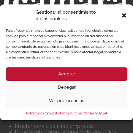
Gestionar el consentimiento
de las cookies
Para ofrecer las mejores experiencias, utilizamos tecnologías como las
cookies para almacenar y/o acceder a la información del dispositivo. El
consentimiento de estas tecnologías nos permitirá procesar datos como el
comportamiento de navegación o las identificaciones únicas en este sitio.
Sobre la Cámara
Perfil del contratante
No consentir o retirar el consentimiento, puede afectar negativamente a
Transparencia
Precio mesa citricos
ciertas características y funciones.
Enlaces de Interés
Fondos Estructurales
Aceptar
Canal de Denuncia
Denegar
NUESTRA MISIÓN
Ver preferencias
Cámara València es una corporación de derecho
público, colaboradora de las Administraciones
Política de Cookies
Política de privacidad
Aviso legal
Públicas, dedicada a:
Prestar servicios a las empresas.
Representar, promocionar y defender los