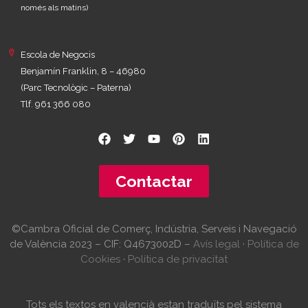
només als matins)
Escola de Negocis
Benjamín Franklin, 8 – 46980
(Parc Tecnològic – Paterna)
Tlf. 961 366 080
Contactar
©Cambra Oficial de Comerç, Indústria, Serveis i Navegació
de València 2023 – CIF: Q4673002D –
Avís legal
·
Política de
Cookies
·
Política de privacitat
Tots els textos en valencià estan traduïts pel sistema