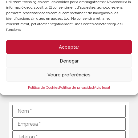
utilitzem tecnologies com les cookies per a emmagatzemar i/o accedir a la
informació del dispositiu. El consentiment d'aquestes tecnologies ens
permetrà processar dades com el comportament de navegació o les
identificacions úniques en aquest lloc. No consentir o retirar el
consentiment, pot afectar negativament unes certes característiques i
funcions.
Acceptar
CONTACTE
Rafael Mossi
Denegar
Coordinador Gestión de Proyectos
Veure preferències
963 103 944
rmossi@camaravalencia.com
Política de Cookies
Política de privacidad
Avís legal