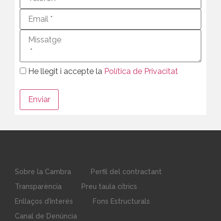
He llegit i accepte la
Política de Privacitat
Sobre la Cambra
Perfil del contractant
Transparència
Preu taula cítrics
Enllaços d’Interés
Fons Estructurals
Canal de Denúncia