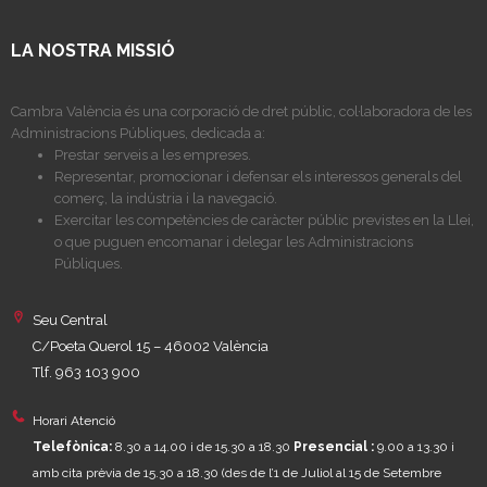
LA NOSTRA MISSIÓ
Cambra València és una corporació de dret públic, col·laboradora de les
Administracions Públiques, dedicada a:
Prestar serveis a les empreses.
Representar, promocionar i defensar els interessos generals del
comerç, la indústria i la navegació.
Exercitar les competències de caràcter públic previstes en la Llei,
o que puguen encomanar i delegar les Administracions
Públiques.
Seu Central
C/Poeta Querol 15 – 46002 València
Tlf. 963 103 900
Horari Atenció
Telefònica:
8.30 a 14.00 i de 15.30 a 18.30
Presencial :
9.00 a 13.30 i
amb cita prèvia de 15.30 a 18.30
(des de l’1 de Juliol al 15 de Setembre