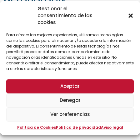
METODOLOGÍA
Gestionar el
consentimiento de las
Existe la posibilidad de realizar esta formación en
cookies
modalidad
presencial u online
en directo. Para la
modalidad online se requiere que el alumno disponga
Para ofrecer las mejores experiencias, utilizamos tecnologías
de los medios tecnológicos necesarios que
como las cookies para almacenar y/o acceder a la información
garanticen la calidad de la formación.
del dispositivo. El consentimiento de estas tecnologías nos
permitirá procesar datos como el comportamiento de
navegación o las identificaciones únicas en este sitio. No
Requisitos técnicos:
consentir o retirar el consentimiento, puede afectar negativamente
a ciertas características y funciones.
Acceso a internet ( que permita la conexión a la
plataforma ZOOM, desde la que se realizará la
retrasmisión online)
Aceptar
Cámara (debe estar conectada en todo
momento para verificar la asistencia del alumno)
Denegar
Micrófono y altavoces (que posibiliten la
Ver preferencias
comunicación sincrona entre el docente y el
alumno
Política de Cookies
Política de privacidad
Aviso legal