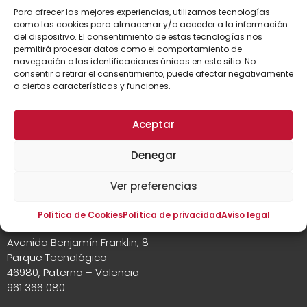
Para ofrecer las mejores experiencias, utilizamos tecnologías
como las cookies para almacenar y/o acceder a la información
del dispositivo. El consentimiento de estas tecnologías nos
permitirá procesar datos como el comportamiento de
LA ESCUELA
navegación o las identificaciones únicas en este sitio. No
consentir o retirar el consentimiento, puede afectar negativamente
a ciertas características y funciones.
Aceptar
INFORMACIÓN SOBRE
Denegar
Ver preferencias
Política de Cookies
Política de privacidad
Aviso legal
Avenida Benjamín Franklin, 8
Parque Tecnológico
46980, Paterna – Valencia
961 366 080